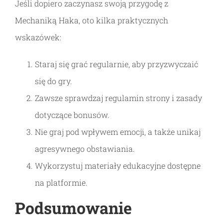
Jeśli dopiero zaczynasz swoją przygodę z
Mechaniką Haka, oto kilka praktycznych
wskazówek:
Staraj się grać regularnie, aby przyzwyczaić
się do gry.
Zawsze sprawdzaj regulamin strony i zasady
dotyczące bonusów.
Nie graj pod wpływem emocji, a także unikaj
agresywnego obstawiania.
Wykorzystuj materiały edukacyjne dostępne
na platformie.
Podsumowanie