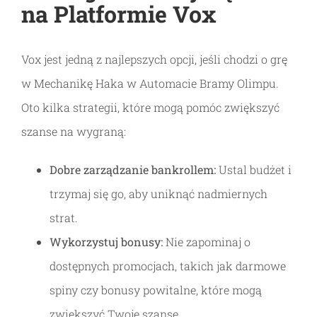
na Platformie Vox
Vox jest jedną z najlepszych opcji, jeśli chodzi o grę
w Mechanikę Haka w Automacie Bramy Olimpu.
Oto kilka strategii, które mogą pomóc zwiększyć
szanse na wygraną:
Dobre zarządzanie bankrollem:
Ustal budżet i
trzymaj się go, aby uniknąć nadmiernych
strat.
Wykorzystuj bonusy:
Nie zapominaj o
dostępnych promocjach, takich jak darmowe
spiny czy bonusy powitalne, które mogą
zwiększyć Twoje szanse.