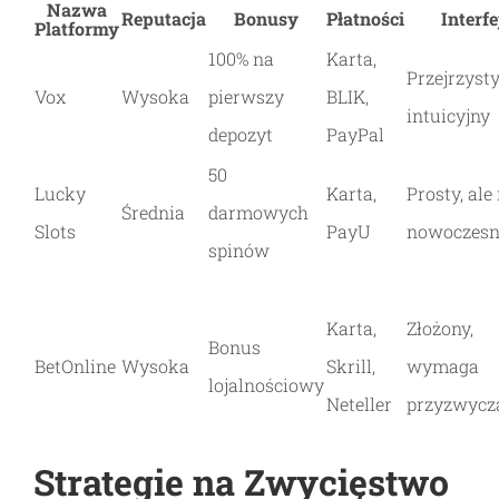
Nazwa
Reputacja
Bonusy
Płatności
Interfe
Platformy
100% na
Karta,
Przejrzysty
Vox
Wysoka
pierwszy
BLIK,
intuicyjny
depozyt
PayPal
50
Lucky
Karta,
Prosty, ale
Średnia
darmowych
Slots
PayU
nowoczesn
spinów
Karta,
Złożony,
Bonus
BetOnline
Wysoka
Skrill,
wymaga
lojalnościowy
Neteller
przyzwycz
Strategie na Zwycięstwo