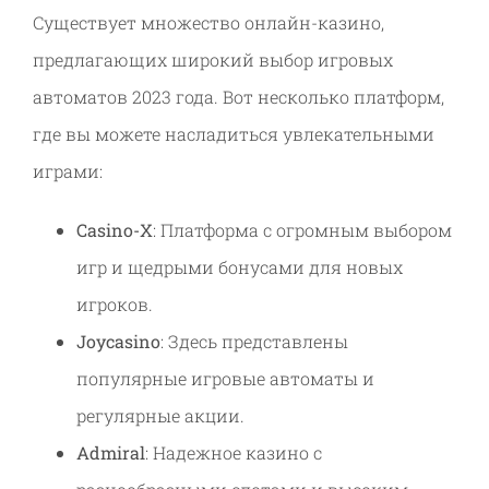
Существует множество онлайн-казино,
предлагающих широкий выбор игровых
автоматов 2023 года. Вот несколько платформ,
где вы можете насладиться увлекательными
играми:
Casino-X
: Платформа с огромным выбором
игр и щедрыми бонусами для новых
игроков.
Joycasino
: Здесь представлены
популярные игровые автоматы и
регулярные акции.
Admiral
: Надежное казино с