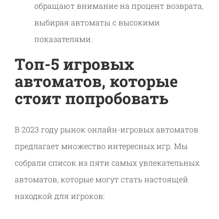
обращают внимание на процент возврата,
выбирая автоматы с высокими
показателями.
Топ-5 игровых
автоматов, которые
стоит попробовать
В 2023 году рынок онлайн-игровых автоматов
предлагает множество интересных игр. Мы
собрали список из пяти самых увлекательных
автоматов, которые могут стать настоящей
находкой для игроков: