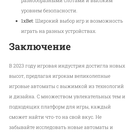
разнообразными слотами и высоким
уровнем безопасности.
1xBet
: Широкий выбор игр и возможность
играть на разных устройствах.
Заключение
В 2023 году игровая индустрия достигла новых
высот, предлагая игрокам великолепные
игровые автоматы с выжимкой из технологий
и дизайна. С множеством увлекательных тем и
подходящих платформ для игры, каждый
сможет найти что-то на свой вкус. Не
забывайте исследовать новые автоматы и