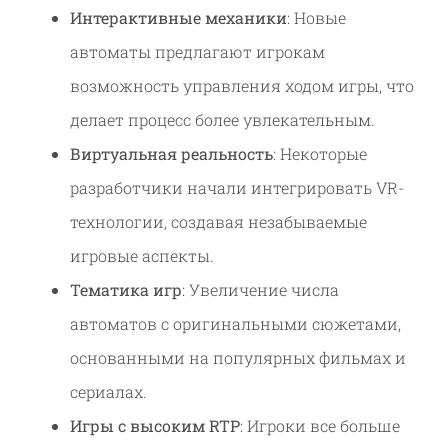
Интерактивные механики
: Новые
автоматы предлагают игрокам
возможность управления ходом игры, что
делает процесс более увлекательным.
Виртуальная реальность
: Некоторые
разработчики начали интегрировать VR-
технологии, создавая незабываемые
игровые аспекты.
Тематика игр
: Увеличение числа
автоматов с оригинальными сюжетами,
основанными на популярных фильмах и
сериалах.
Игры с высоким RTP
: Игроки все больше