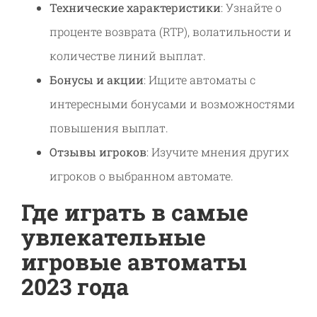
Технические характеристики
: Узнайте о
проценте возврата (RTP), волатильности и
количестве линий выплат.
Бонусы и акции
: Ищите автоматы с
интересными бонусами и возможностями
повышения выплат.
Отзывы игроков
: Изучите мнения других
игроков о выбранном автомате.
Где играть в самые
увлекательные
игровые автоматы
2023 года