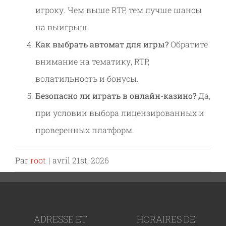
игроку. Чем выше RTP, тем лучше шансы
на выигрыш.
Как выбрать автомат для игры?
Обратите
внимание на тематику, RTP,
волатильность и бонусы.
Безопасно ли играть в онлайн-казино?
Да,
при условии выбора лицензированных и
проверенных платформ.
Par
root
|
avril 21st, 2026
ADRESSE ET
HORAIRES DE