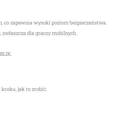
m, co zapewnia wysoki poziom bezpieczeństwa.
, zwłaszcza dla graczy mobilnych.
BLIK.
roku, jak to zrobić: