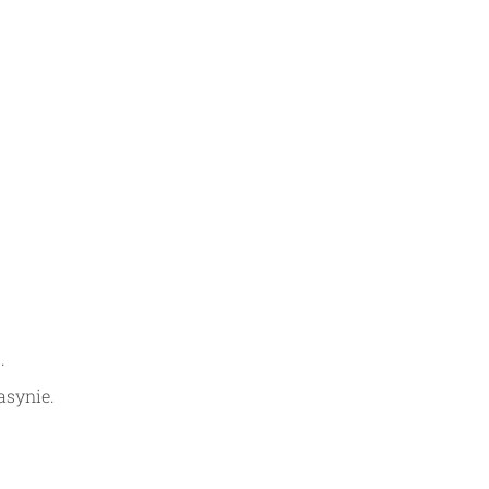
.
asynie.