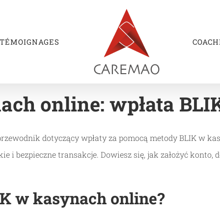
TÉMOIGNAGES
COACH
ch online: wpłata BLI
rzewodnik dotyczący wpłaty za pomocą metody BLIK w kasyn
 i bezpieczne transakcje. Dowiesz się, jak założyć konto, d
IK w kasynach online?