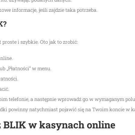
owe informacje, jeśli zajdzie taka potrzeba.
K?
roste i szybkie. Oto jak to zrobić:
nline.
ub „Płatności” w menu.
atności.
cić.
oim telefonie, a następnie wprowadź go w wymaganym polu
rodki powinny natychmiast pojawić się na Twoim koncie w k
z BLIK w kasynach online