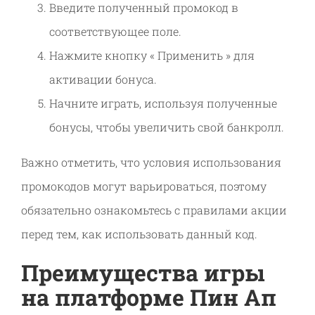
Введите полученный промокод в
соответствующее поле.
Нажмите кнопку « Применить » для
активации бонуса.
Начните играть, используя полученные
бонусы, чтобы увеличить свой банкролл.
Важно отметить, что условия использования
промокодов могут варьироваться, поэтому
обязательно ознакомьтесь с правилами акции
перед тем, как использовать данный код.
Преимущества игры
на платформе Пин Ап