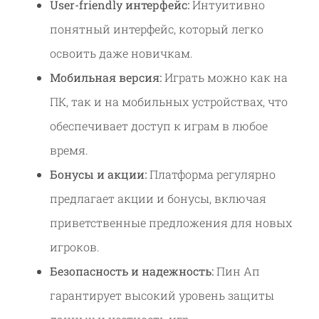
User-friendly интерфейс:
Интуитивно
понятный интерфейс, который легко
освоить даже новичкам.
Мобильная версия:
Играть можно как на
ПК, так и на мобильных устройствах, что
обеспечивает доступ к играм в любое
время.
Бонусы и акции:
Платформа регулярно
предлагает акции и бонусы, включая
приветственные предложения для новых
игроков.
Безопасность и надежность:
Пин Ап
гарантирует высокий уровень защиты