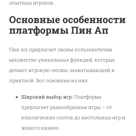
опытных игроков.
Основные особенности
платформы Пин Ап
Пин Ап предлагает своим пользователям
множество уникальных функций, которые
делают игровую сессию захватывающей и
приятной. Вот основные из них:
Широкий выбор игр:
Платформа
предлагает разнообразные игры – от
классических слотов до настольных игр и
живого казино.