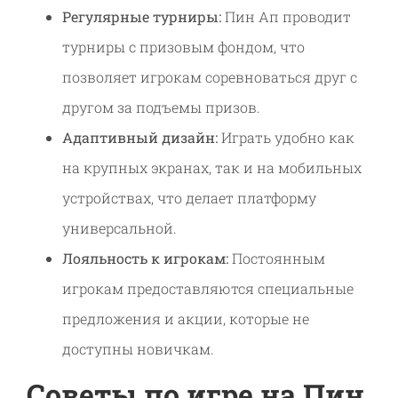
Регулярные турниры:
Пин Ап проводит
турниры с призовым фондом, что
позволяет игрокам соревноваться друг с
другом за подъемы призов.
Адаптивный дизайн:
Играть удобно как
на крупных экранах, так и на мобильных
устройствах, что делает платформу
универсальной.
Лояльность к игрокам:
Постоянным
игрокам предоставляются специальные
предложения и акции, которые не
доступны новичкам.
Советы по игре на Пин