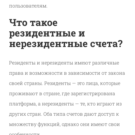
пользователям.
Что такое
резидентные и
нерезидентные счета?
Резиденты и нерезиденты имеют различные
права и возможности в зависимости от закона
своей страны. Резиденты — это лица, которые
проживают в стране, где зарегистрирована
платформа, а нерезиденты — те, кто играют из
других стран. Оба типа счетов дают доступ к
множеству функций, однако они имеют свои
особенности.