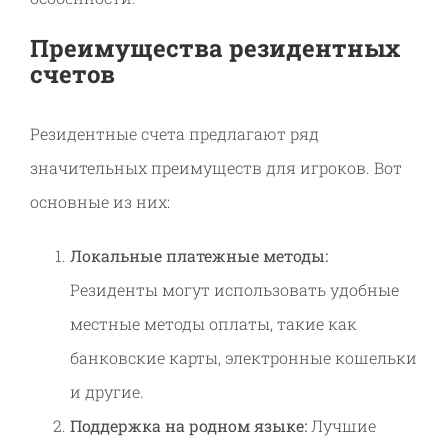
Преимущества резидентных
счетов
Резидентные счета предлагают ряд
значительных преимуществ для игроков. Вот
основные из них:
Локальные платежные методы:
Резиденты могут использовать удобные
местные методы оплаты, такие как
банковские карты, электронные кошельки
и другие.
Поддержка на родном языке:
Лучшие