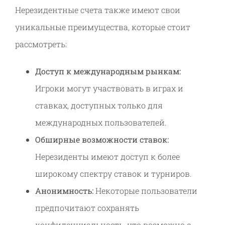
Нерезидентные счета также имеют свои
уникальные преимущества, которые стоит
рассмотреть:
Доступ к международным рынкам:
Игроки могут участвовать в играх и
ставках, доступных только для
международных пользователей.
Обширные возможности ставок:
Нерезиденты имеют доступ к более
широкому спектру ставок и турниров.
Анонимность:
Некоторые пользователи
предпочитают сохранять
конфиденциальность, что возможно с