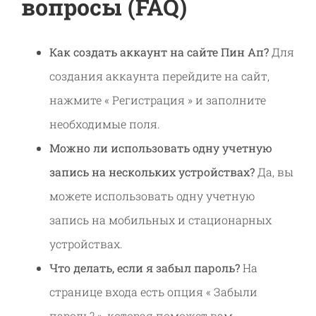
вопросы (FAQ)
Как создать аккаунт на сайте Пин Ап?
Для
создания аккаунта перейдите на сайт,
нажмите « Регистрация » и заполните
необходимые поля.
Можно ли использовать одну учетную
запись на нескольких устройствах?
Да, вы
можете использовать одну учетную
запись на мобильных и стационарных
устройствах.
Что делать, если я забыл пароль?
На
странице входа есть опция « Забыли
пароль? », которая поможет вам