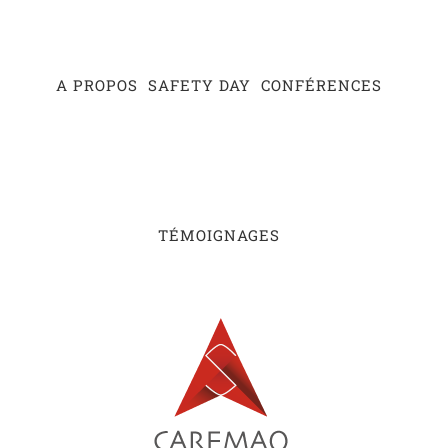
Passer
au
contenu
A PROPOS
SAFETY DAY
CONFÉRENCES
TÉMOIGNAGES