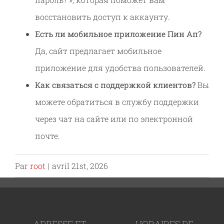
восстановить доступ к аккаунту.
Есть ли мобильное приложение Пин Ап?
Да, сайт предлагает мобильное
приложение для удобства пользователей.
Как связаться с поддержкой клиентов?
Вы
можете обратиться в службу поддержки
через чат на сайте или по электронной
почте.
Par
root
|
avril 21st, 2026