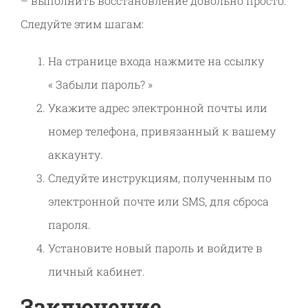
– выполнить восстановление довольно просто.
Следуйте этим шагам:
На странице входа нажмите на ссылку
« Забыли пароль? »
Укажите адрес электронной почты или
номер телефона, привязанный к вашему
аккаунту.
Следуйте инструкциям, полученным по
электронной почте или SMS, для сброса
пароля.
Установите новый пароль и войдите в
личный кабинет.
Заключение