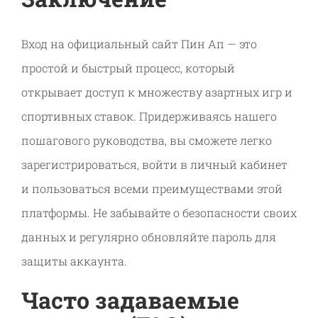
Вход на официальный сайт Пин Ап — это
простой и быстрый процесс, который
открывает доступ к множеству азартных игр и
спортивных ставок. Придерживаясь нашего
пошагового руководства, вы сможете легко
зарегистрироваться, войти в личный кабинет
и пользоваться всеми преимуществами этой
платформы. Не забывайте о безопасности своих
данных и регулярно обновляйте пароль для
защиты аккаунта.
Часто задаваемые