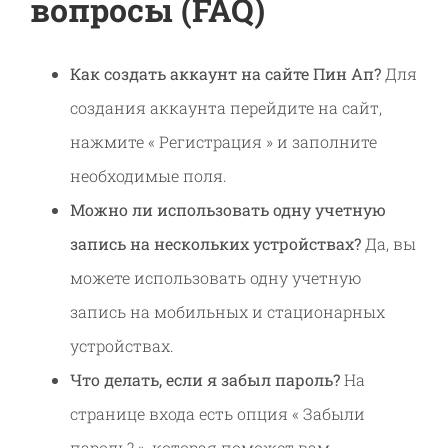
вопросы (FAQ)
Как создать аккаунт на сайте Пин Ап?
Для
создания аккаунта перейдите на сайт,
нажмите « Регистрация » и заполните
необходимые поля.
Можно ли использовать одну учетную
запись на нескольких устройствах?
Да, вы
можете использовать одну учетную
запись на мобильных и стационарных
устройствах.
Что делать, если я забыл пароль?
На
странице входа есть опция « Забыли
пароль? », которая поможет вам