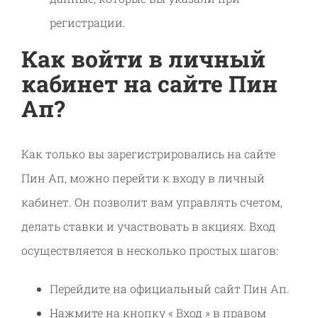
регистрации.
Как войти в личный
кабинет на сайте Пин
Ап?
Как только вы зарегистрировались на сайте
Пин Ап, можно перейти к входу в личный
кабинет. Он позволит вам управлять счетом,
делать ставки и участвовать в акциях. Вход
осуществляется в несколько простых шагов:
Перейдите на официальный сайт Пин Ап.
Нажмите на кнопку « Вход » в правом