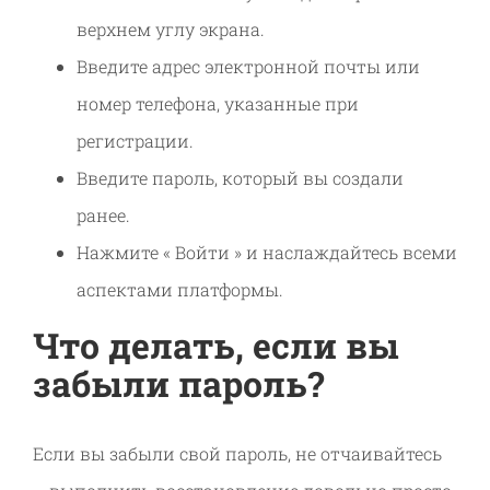
верхнем углу экрана.
Введите адрес электронной почты или
номер телефона, указанные при
регистрации.
Введите пароль, который вы создали
ранее.
Нажмите « Войти » и наслаждайтесь всеми
аспектами платформы.
Что делать, если вы
забыли пароль?
Если вы забыли свой пароль, не отчаивайтесь