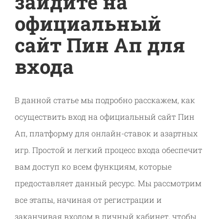
зайдите на
официальный
сайт Пин Ап для
входа
В данной статье мы подробно расскажем, как
осуществить вход на официальный сайт Пин
Ап, платформу для онлайн-ставок и азартных
игр. Простой и легкий процесс входа обеспечит
вам доступ ко всем функциям, которые
предоставляет данный ресурс. Мы рассмотрим
все этапы, начиная от регистрации и
заканчивая входом в личный кабинет, чтобы