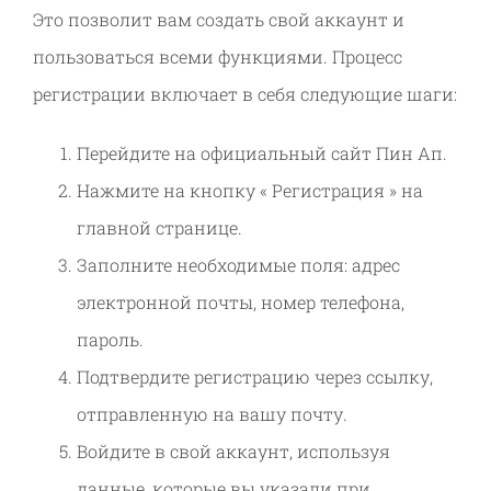
Это позволит вам создать свой аккаунт и
пользоваться всеми функциями. Процесс
регистрации включает в себя следующие шаги:
Перейдите на официальный сайт Пин Ап.
Нажмите на кнопку « Регистрация » на
главной странице.
Заполните необходимые поля: адрес
электронной почты, номер телефона,
пароль.
Подтвердите регистрацию через ссылку,
отправленную на вашу почту.
Войдите в свой аккаунт, используя
данные, которые вы указали при