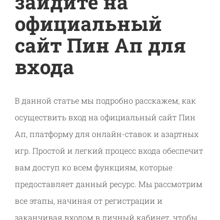
зайдите на
официальный
сайт Пин Ап для
входа
В данной статье мы подробно расскажем, как
осуществить вход на официальный сайт Пин
Ап, платформу для онлайн-ставок и азартных
игр. Простой и легкий процесс входа обеспечит
вам доступ ко всем функциям, которые
предоставляет данный ресурс. Мы рассмотрим
все этапы, начиная от регистрации и
заканчивая входом в личный кабинет, чтобы