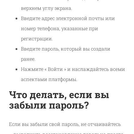
верхнем углу экрана.
Введите адрес электронной почты или
номер телефона, указанные при
регистрации.
Введите пароль, который вы создали
ранее.
Нажмите « Войти » и наслаждайтесь всеми
аспектами платформы.
Что делать, если вы
забыли пароль?
Если вы забыли свой пароль, не отчаивайтесь