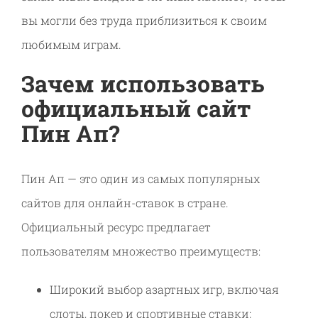
вы могли без труда приблизиться к своим
любимым играм.
Зачем использовать
официальный сайт
Пин Ап?
Пин Ап — это один из самых популярных
сайтов для онлайн-ставок в стране.
Официальный ресурс предлагает
пользователям множество преимуществ:
Широкий выбор азартных игр, включая
слоты, покер и спортивные ставки;