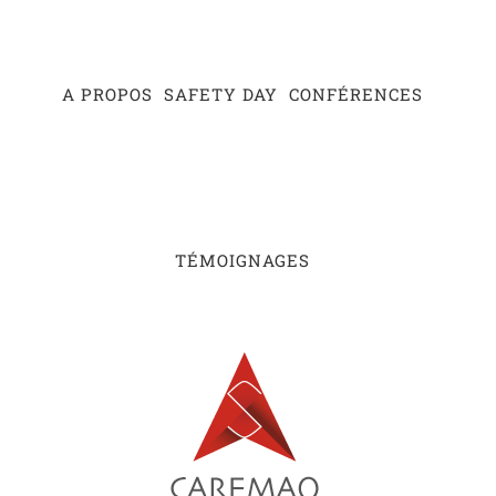
Passer
au
contenu
A PROPOS
SAFETY DAY
CONFÉRENCES
TÉMOIGNAGES