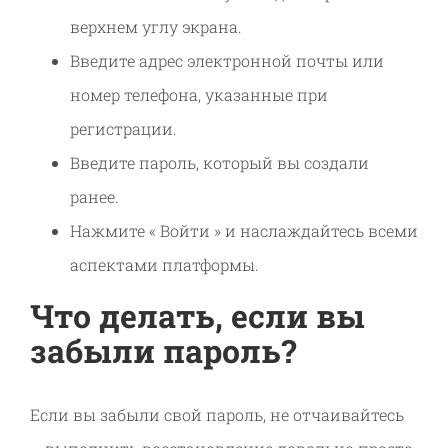
верхнем углу экрана.
Введите адрес электронной почты или
номер телефона, указанные при
регистрации.
Введите пароль, который вы создали
ранее.
Нажмите « Войти » и наслаждайтесь всеми
аспектами платформы.
Что делать, если вы
забыли пароль?
Если вы забыли свой пароль, не отчаивайтесь