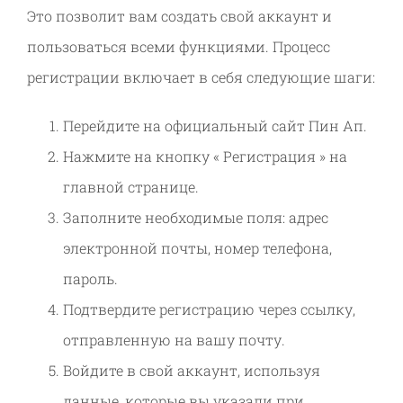
Это позволит вам создать свой аккаунт и
пользоваться всеми функциями. Процесс
регистрации включает в себя следующие шаги:
Перейдите на официальный сайт Пин Ап.
Нажмите на кнопку « Регистрация » на
главной странице.
Заполните необходимые поля: адрес
электронной почты, номер телефона,
пароль.
Подтвердите регистрацию через ссылку,
отправленную на вашу почту.
Войдите в свой аккаунт, используя
данные, которые вы указали при