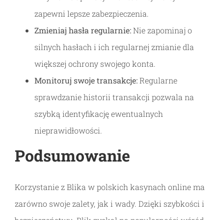
zapewni lepsze zabezpieczenia.
Zmieniaj hasła regularnie:
Nie zapominaj o
silnych hasłach i ich regularnej zmianie dla
większej ochrony swojego konta.
Monitoruj swoje transakcje:
Regularne
sprawdzanie historii transakcji pozwala na
szybką identyfikację ewentualnych
nieprawidłowości.
Podsumowanie
Korzystanie z Blika w polskich kasynach online ma
zarówno swoje zalety, jak i wady. Dzięki szybkości i