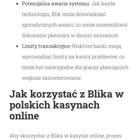
Potencjalna awaria systemu:
Jak każda
technologia, Blik może doświadczać
sporadycznych awarii, co może uniemożliwić
dokonanie płatności w danym momencie.
Limity transakcyjne:
Niektóre banki mogą
wprowadzać limity na kwoty przelewów, co
może być niewygodne dla graczy planujących
większe zainwestowanie.
Jak korzystać z Blika w
polskich kasynach
online
Aby skorzystać z Blika w kasynie online, proces