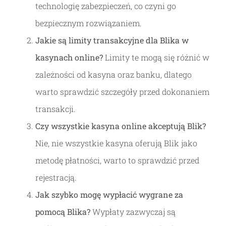
technologię zabezpieczeń, co czyni go
bezpiecznym rozwiązaniem.
Jakie są limity transakcyjne dla Blika w
kasynach online?
Limity te mogą się różnić w
zależności od kasyna oraz banku, dlatego
warto sprawdzić szczegóły przed dokonaniem
transakcji.
Czy wszystkie kasyna online akceptują Blik?
Nie, nie wszystkie kasyna oferują Blik jako
metodę płatności, warto to sprawdzić przed
rejestracją.
Jak szybko mogę wypłacić wygrane za
pomocą Blika?
Wypłaty zazwyczaj są