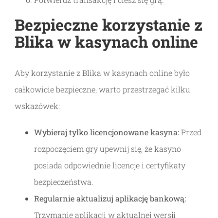
Bezpieczne korzystanie z
Blika w kasynach online
Aby korzystanie z Blika w kasynach online było
całkowicie bezpieczne, warto przestrzegać kilku
wskazówek:
Wybieraj tylko licencjonowane kasyna:
Przed
rozpoczęciem gry upewnij się, że kasyno
posiada odpowiednie licencje i certyfikaty
bezpieczeństwa.
Regularnie aktualizuj aplikację bankową:
Trzymanie aplikacji w aktualnej wersji