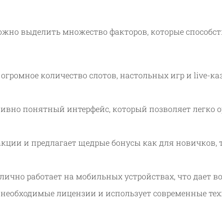
ожно выделить множество факторов, которые способст
о огромное количество слотов, настольных игр и live-
ивно понятный интерфейс, который позволяет легко 
кции и предлагает щедрые бонусы как для новичков, т
тлично работает на мобильных устройствах, что дает в
 необходимые лицензии и использует современные те