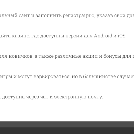
льный сайт и заполнить регистрацию, указав свои да
та казино, где доступны версии для Android и iOS.
 для новичков, а также различные акции и бонусы для
гры и могут варьироваться, но в большинстве случае
ая доступна через чат и электронную почту.