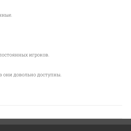
нные.
 постоянных игроков.
в они довольно доступны.