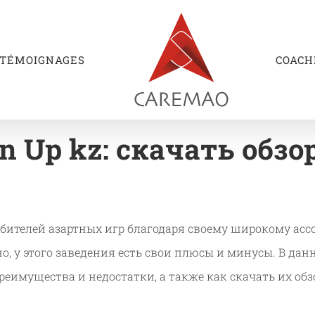
TÉMOIGNAGES
COACH
 Up kz: скачать обзор
юбителей азартных игр благодаря своему широкому ас
о, у этого заведения есть свои плюсы и минусы. В дан
преимущества и недостатки, а также как скачать их обз