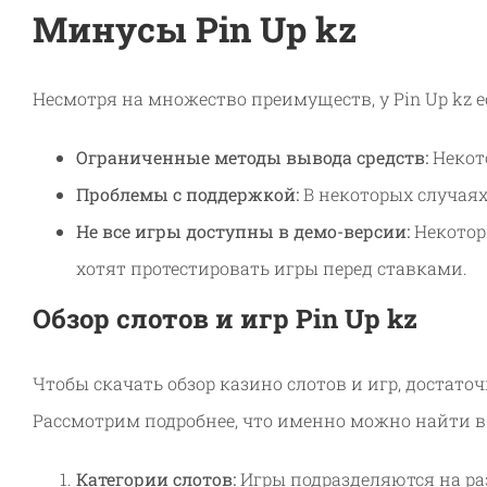
Минусы Pin Up kz
Несмотря на множество преимуществ, у Pin Up kz 
Ограниченные методы вывода средств:
Некот
Проблемы с поддержкой:
В некоторых случая
Не все игры доступны в демо-версии:
Некоторы
хотят протестировать игры перед ставками.
Обзор слотов и игр Pin Up kz
Чтобы скачать обзор казино слотов и игр, достато
Рассмотрим подробнее, что именно можно найти в 
Категории слотов:
Игры подразделяются на раз