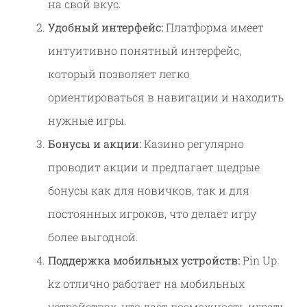
на свой вкус.
Удобный интерфейс:
Платформа имеет
интуитивно понятный интерфейс,
который позволяет легко
ориентироваться в навигации и находить
нужные игры.
Бонусы и акции:
Казино регулярно
проводит акции и предлагает щедрые
бонусы как для новичков, так и для
постоянных игроков, что делает игру
более выгодной.
Поддержка мобильных устройств:
Pin Up
kz отлично работает на мобильных
устройствах, что дает возможность играть