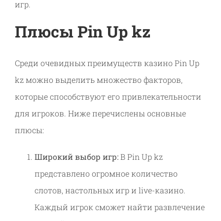
игр.
Плюсы Pin Up kz
Среди очевидных преимуществ казино Pin Up
kz можно выделить множество факторов,
которые способствуют его привлекательности
для игроков. Ниже перечислены основные
плюсы:
Широкий выбор игр:
В Pin Up kz
представлено огромное количество
слотов, настольных игр и live-казино.
Каждый игрок сможет найти развлечение