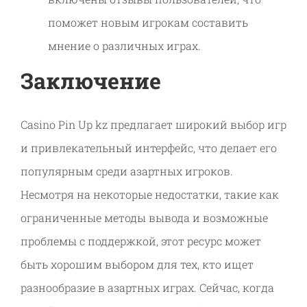
поможет новым игрокам составить
мнение о различных играх.
Заключение
Casino Pin Up kz предлагает широкий выбор игр
и привлекательный интерфейс, что делает его
популярным среди азартных игроков.
Несмотря на некоторые недостатки, такие как
ограниченные методы вывода и возможные
проблемы с поддержкой, этот ресурс может
быть хорошим выбором для тех, кто ищет
разнообразие в азартных играх. Сейчас, когда