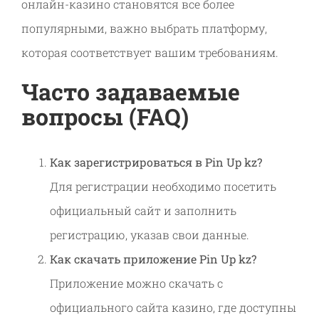
онлайн-казино становятся все более
популярными, важно выбрать платформу,
которая соответствует вашим требованиям.
Часто задаваемые
вопросы (FAQ)
Как зарегистрироваться в Pin Up kz?
Для регистрации необходимо посетить
официальный сайт и заполнить
регистрацию, указав свои данные.
Как скачать приложение Pin Up kz?
Приложение можно скачать с
официального сайта казино, где доступны