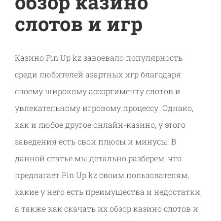
обзор казино
слотов и игр
Казино Pin Up kz завоевало популярность
среди любителей азартных игр благодаря
своему широкому ассортименту слотов и
увлекательному игровому процессу. Однако,
как и любое другое онлайн-казино, у этого
заведения есть свои плюсы и минусы. В
данной статье мы детально разберем, что
предлагает Pin Up kz своим пользователям,
какие у него есть преимущества и недостатки,
а также как скачать их обзор казино слотов и