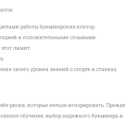
нтов:
нципами работы букмекерских контор.
утацией и положительными отзывами.
 этот лимит.
а.
ия своего уровня знаний о спорте и ставках.
ебе риски, которые нельзя игнорировать. Прежде
тоянное обучение, выбор надежного букмекера и