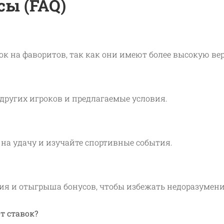
сы (FAQ)
ок на фаворитов, так как они имеют более высокую в
других игроков и предлагаемые условия.
на удачу и изучайте спортивные события.
ния и отыгрыша бонусов, чтобы избежать недоразумени
т ставок?