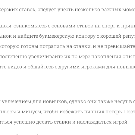
керских ставок, следует учесть несколько важных моме
авки, ознакомьтесь с основами ставок на спорт и при
ынок и найдите букмекерскую контору с хорошей реп
которую готовы потратить на ставки, и не превышайте
постепенно увеличивайте их по мере накопления опыт
ите видео и общайтесь с другими игроками для повышен
увлечением для новичков, однако они также несут в с
 плюсы и минусы, чтобы избежать лишних потерь. Пос
ться успешно делать ставки и наслаждаться игрой.