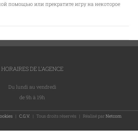
ной помощью или прекратите игру на некоторое
HORAIRES DE L’AGENCE
Du lundi au vendredi
de 9h à 19h
cookies
|
C.G.V.
| Tous droits réservés | Réalisé par
Netcom