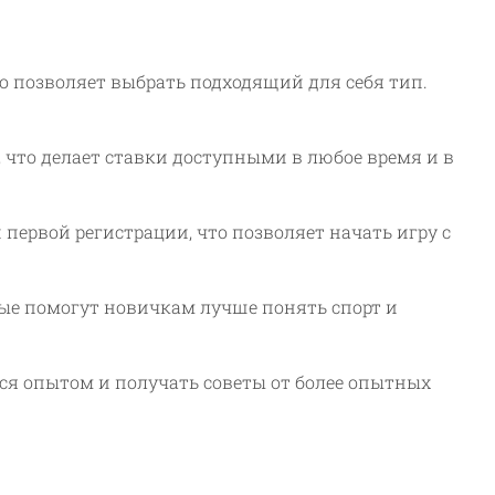
о позволяет выбрать подходящий для себя тип.
 что делает ставки доступными в любое время и в
ервой регистрации, что позволяет начать игру с
ые помогут новичкам лучше понять спорт и
я опытом и получать советы от более опытных