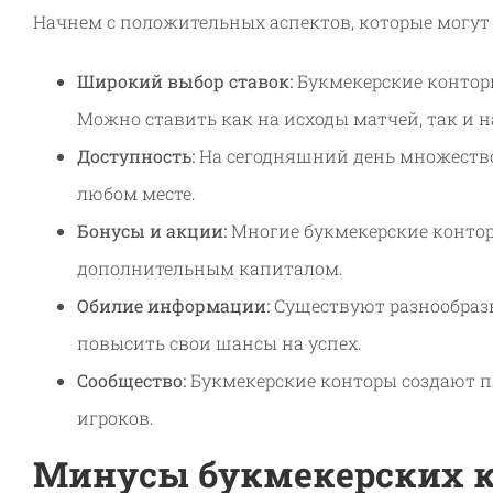
Начнем с положительных аспектов, которые могут
Широкий выбор ставок:
Букмекерские конторы
Можно ставить как на исходы матчей, так и 
Доступность:
На сегодняшний день множество 
любом месте.
Бонусы и акции:
Многие букмекерские контор
дополнительным капиталом.
Обилие информации:
Существуют разнообразн
повысить свои шансы на успех.
Сообщество:
Букмекерские конторы создают п
игроков.
Минусы букмекерских к