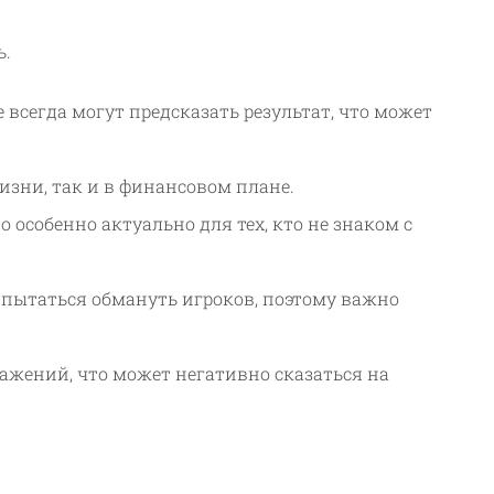
ь.
всегда могут предсказать результат, что может
изни, так и в финансовом плане.
 особенно актуально для тех, кто не знаком с
пытаться обмануть игроков, поэтому важно
ажений, что может негативно сказаться на