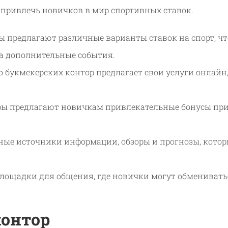
 привлечь новичков в мир спортивных ставок.
 предлагают различные варианты ставок на спорт, чт
на дополнительные события.
букмекерских контор предлагает свои услуги онлайн,
ы предлагают новичкам привлекательные бонусы при п
ые источники информации, обзоры и прогнозы, котор
лощадки для общения, где новички могут обмениватьс
онтор