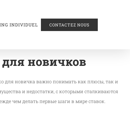
ING INDIVIDUEL
CONTACTEZ NOUS
 для новичков
ко для новичка важно понимать как плюсы, так и
мущества и недостатки, с которыми сталкиваются
ежде чем делать первые шаги в мире ставок.