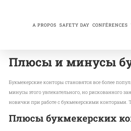
Passer
au
contenu
A PROPOS
SAFETY DAY
CONFÉRENCES
Плюсы и минусы бу
Букмекерские конторы становятся все более попу
минусы этого увлекательного, но рискованного з
новички при работе с букмекерскими конторами. Т
Плюсы букмекерских ко