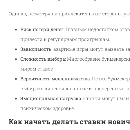
Однако, несмотря на привлекательные стороны, у с
Риск потери денег:
Главным недостатком ставо
привести к регулярным проигрышам.
Зависимость:
азартные игры могут вызвать за
Сложность выбора:
Многообразие букмекерских
миром ставок.
Вероятность мошенничества:
Не все букмеке
выбирать лицензированные и проверенные к
Эмоциональная нагрузка:
Ставки могут вызыв
психическом здоровье.
Как начать делать ставки нови