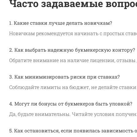
Часто задаваемые вопро
1. Какие ставки лучше делать новичкам?
Новичкам рекомендуется начинать с простых став
2. Как выбрать надежную букмекерскую контору?
Обратите внимание на наличие лицензии, отзывы 
3. Как минимизировать риски при ставках?
Соблюдайте лимиты на бюджет, не делайте ставки 
4. Могут ли бонусы от букмекеров быть уловкой?
Да, будьте внимательны. Читайте условия получе
5. Как остановиться, если появилась зависимость о