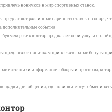
 привлечь новичков в мир спортивных ставок.
 предлагают различные варианты ставок на спорт, чт
на дополнительные события.
букмекерских контор предлагает свои услуги онлайн,
ы предлагают новичкам привлекательные бонусы при п
ые источники информации, обзоры и прогнозы, котор
лощадки для общения, где новички могут обмениватьс
онтор