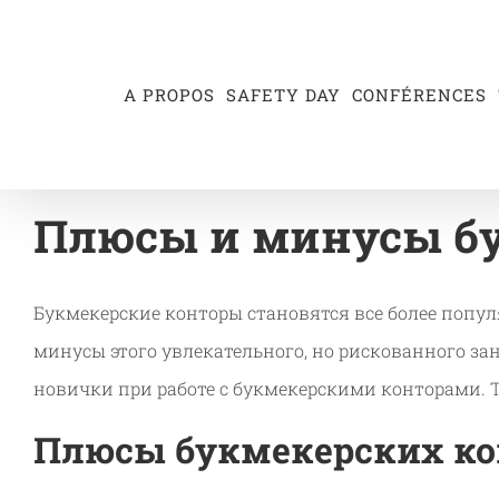
Passer
au
contenu
A PROPOS
SAFETY DAY
CONFÉRENCES
Плюсы и минусы бу
Букмекерские конторы становятся все более попу
минусы этого увлекательного, но рискованного з
новички при работе с букмекерскими конторами. Т
Плюсы букмекерских ко