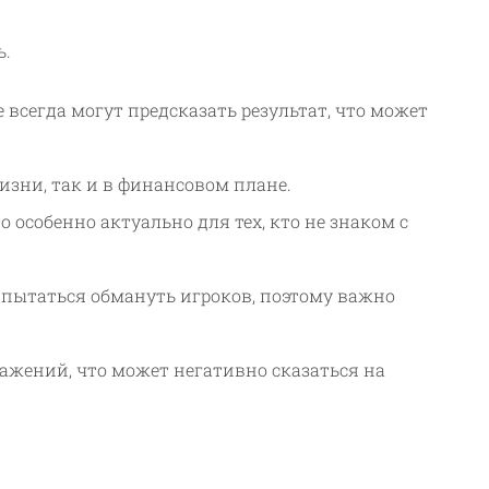
ь.
всегда могут предсказать результат, что может
изни, так и в финансовом плане.
 особенно актуально для тех, кто не знаком с
пытаться обмануть игроков, поэтому важно
ажений, что может негативно сказаться на