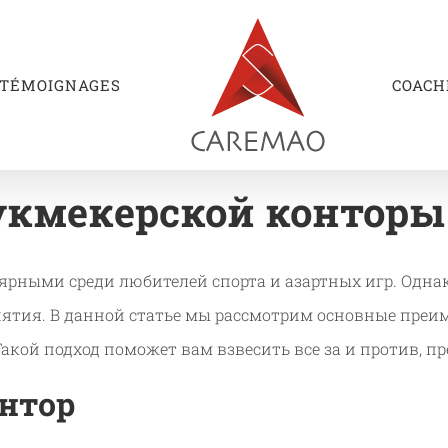
TÉMOIGNAGES
COACH
кмекерской конторы
лярными среди любителей спорта и азартных игр. Одна
анятия. В данной статье мы рассмотрим основные преи
акой подход поможет вам взвесить все за и против, пр
нтор