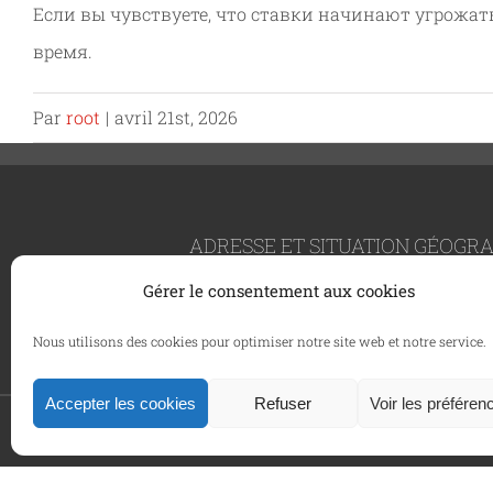
Если вы чувствуете, что ставки начинают угрожа
время.
Par
root
|
avril 21st, 2026
ADRESSE ET SITUATION GÉOGR
Gérer le consentement aux cookies
82 rue Paul Arène - 83600 Fré
Nous utilisons des cookies pour optimiser notre site web et notre service.
Accepter les cookies
Refuser
Voir les préféren
CAREMAO © Copyright 2024 -
2026 - SIRET : 937 989 366 00