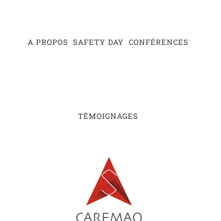
Passer
au
contenu
A PROPOS
SAFETY DAY
CONFÉRENCES
TÉMOIGNAGES