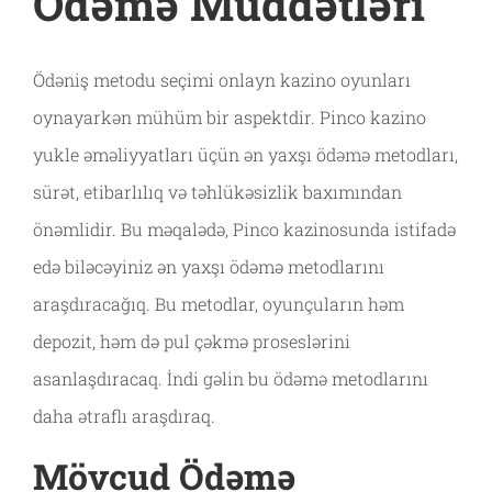
Ödəmə Müddətləri
Ödəniş metodu seçimi onlayn kazino oyunları
oynayarkən mühüm bir aspektdir. Pinco kazino
yukle əməliyyatları üçün ən yaxşı ödəmə metodları,
sürət, etibarlılıq və təhlükəsizlik baxımından
önəmlidir. Bu məqalədə, Pinco kazinosunda istifadə
edə biləcəyiniz ən yaxşı ödəmə metodlarını
araşdıracağıq. Bu metodlar, oyunçuların həm
depozit, həm də pul çəkmə proseslərini
asanlaşdıracaq. İndi gəlin bu ödəmə metodlarını
daha ətraflı araşdıraq.
Mövcud Ödəmə