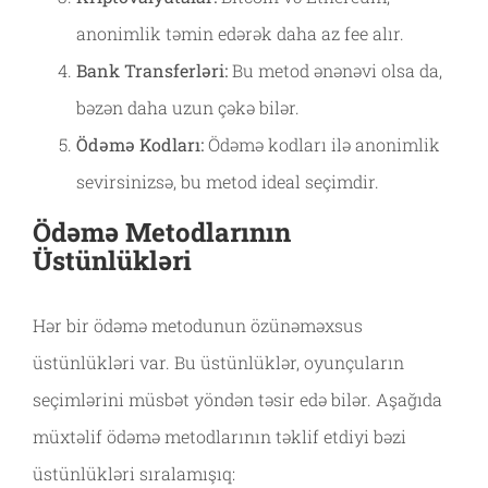
anonimlik təmin edərək daha az fee alır.
Bank Transferləri:
Bu metod ənənəvi olsa da,
bəzən daha uzun çəkə bilər.
Ödəmə Kodları:
Ödəmə kodları ilə anonimlik
sevirsinizsə, bu metod ideal seçimdir.
Ödəmə Metodlarının
Üstünlükləri
Hər bir ödəmə metodunun özünəməxsus
üstünlükləri var. Bu üstünlüklər, oyunçuların
seçimlərini müsbət yöndən təsir edə bilər. Aşağıda
müxtəlif ödəmə metodlarının təklif etdiyi bəzi
üstünlükləri sıralamışıq: