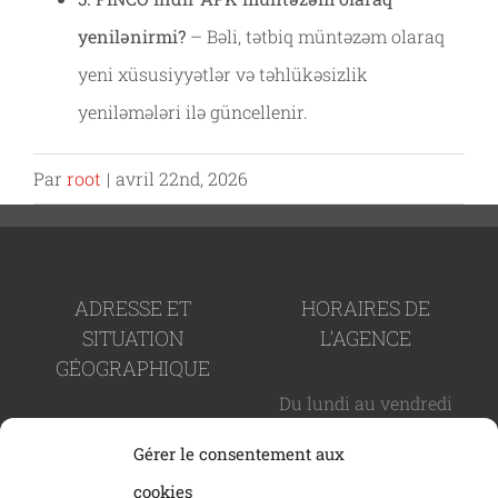
yenilənirmi?
– Bəli, tətbiq müntəzəm olaraq
yeni xüsusiyyətlər və təhlükəsizlik
yeniləmələri ilə güncellenir.
Par
root
|
avril 22nd, 2026
ADRESSE ET
HORAIRES DE
SITUATION
L’AGENCE
GÉOGRAPHIQUE
Du lundi au vendredi
82 rue Paul Arène -
de 9h à 19h
Gérer le consentement aux
83600 Fréjus
cookies