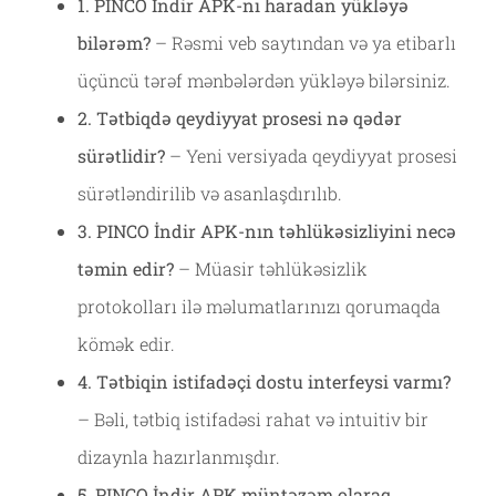
1. PINCO İndir APK-nı haradan yükləyə
bilərəm?
– Rəsmi veb saytından və ya etibarlı
üçüncü tərəf mənbələrdən yükləyə bilərsiniz.
2. Tətbiqdə qeydiyyat prosesi nə qədər
sürətlidir?
– Yeni versiyada qeydiyyat prosesi
sürətləndirilib və asanlaşdırılıb.
3. PINCO İndir APK-nın təhlükəsizliyini necə
təmin edir?
– Müasir təhlükəsizlik
protokolları ilə məlumatlarınızı qorumaqda
kömək edir.
4. Tətbiqin istifadəçi dostu interfeysi varmı?
– Bəli, tətbiq istifadəsi rahat və intuitiv bir
dizaynla hazırlanmışdır.
5. PINCO İndir APK müntəzəm olaraq