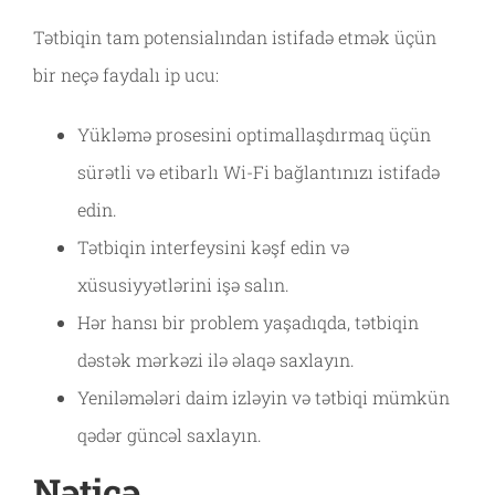
Tətbiqin tam potensialından istifadə etmək üçün
bir neçə faydalı ip ucu:
Yükləmə prosesini optimallaşdırmaq üçün
sürətli və etibarlı Wi-Fi bağlantınızı istifadə
edin.
Tətbiqin interfeysini kəşf edin və
xüsusiyyətlərini işə salın.
Hər hansı bir problem yaşadıqda, tətbiqin
dəstək mərkəzi ilə əlaqə saxlayın.
Yeniləmələri daim izləyin və tətbiqi mümkün
qədər güncəl saxlayın.
Nəticə