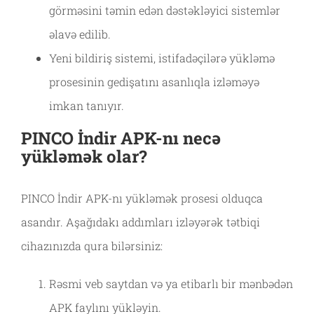
görməsini təmin edən dəstəkləyici sistemlər
əlavə edilib.
Yeni bildiriş sistemi, istifadəçilərə yükləmə
prosesinin gedişatını asanlıqla izləməyə
imkan tanıyır.
PINCO İndir APK-nı necə
yükləmək olar?
PINCO İndir APK-nı yükləmək prosesi olduqca
asandır. Aşağıdakı addımları izləyərək tətbiqi
cihazınızda qura bilərsiniz:
Rəsmi veb saytdan və ya etibarlı bir mənbədən
APK faylını yükləyin.