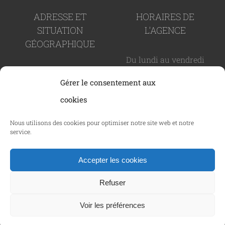
ADRESSE ET
HORAIRES DE
SITUATION
L’AGENCE
GÉOGRAPHIQUE
Du lundi au vendredi
82 rue Paul Arène -
de 9h à 19h
Gérer le consentement aux
83600 Fréjus
cookies
CAREMAO © Copyright 2024 -
2026 - SIRET : 937 989 366
Nous utilisons des cookies pour optimiser notre site web et notre
service.
00011 |
Politique de confidentialité
|
Mentions
légales
|
Politique des cookies
|
C.G.V.
| Tous droits
Accepter les cookies
réservés | Réalisé par
Netcom Agency
Refuser
Facebook
LinkedIn
Voir les préférences