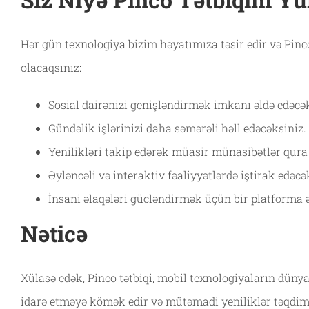
Hər gün texnologiya bizim həyatımıza təsir edir və Pinco
olacaqsınız:
Sosial dairənizi genişləndirmək imkanı əldə edəcək
Gündəlik işlərinizi daha səmərəli həll edəcəksiniz.
Yenilikləri takip edərək müasir münasibətlər qura 
Əyləncəli və interaktiv fəaliyyətlərdə iştirak edəcə
İnsani əlaqələri gücləndirmək üçün bir platforma ə
Nəticə
Xülasə edək, Pinco tətbiqi, mobil texnologiyaların dünya
idarə etməyə kömək edir və mütəmadi yeniliklər təqdim 