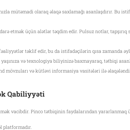
ınızla mütəmadi olaraq əlaqə saxlamağı asanlaşdırır. Bu isti
 idarə etmək üçün alətlər təqdim edir. Pulsuz notlar, tapşırıq
fəaliyyətlər təklif edir, bu da istifadəçilərin qısa zamanda 
 yaşınıza və texnologiya biliyinizə baxmayaraq, tətbiqi asanlı
end mövzuları və kütləvi informasiya vasitələri ilə əlaqələndi
ək Qabiliyyəti
ək vacibdir. Pinco tətbiqinin faydalarından yararlanmaq üç
 platformadır.