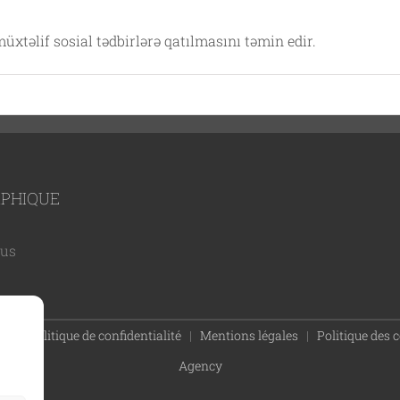
üxtəlif sosial tədbirlərə qatılmasını təmin edir.
APHIQUE
jus
011 |
Politique de confidentialité
|
Mentions légales
|
Politique des 
Agency