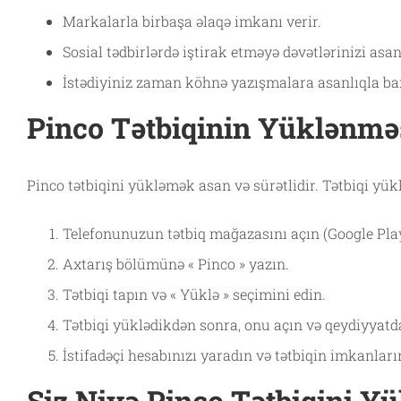
Markalarla birbaşa əlaqə imkanı verir.
Sosial tədbirlərdə iştirak etməyə dəvətlərinizi asan
İstədiyiniz zaman köhnə yazışmalara asanlıqla bax
Pinco Tətbiqinin Yüklənmə
Pinco tətbiqini yükləmək asan və sürətlidir. Tətbiqi yü
Telefonunuzun tətbiq mağazasını açın (Google Play
Axtarış bölümünə « Pinco » yazın.
Tətbiqi tapın və « Yüklə » seçimini edin.
Tətbiqi yüklədikdən sonra, onu açın və qeydiyyatd
İstifadəçi hesabınızı yaradın və tətbiqin imkanla
Siz Niyə Pinco Tətbiqini Yü