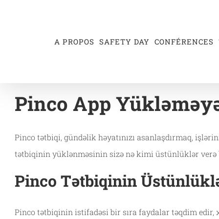
Passer
au
contenu
A PROPOS
SAFETY DAY
CONFÉRENCES
Pinco App Yükləməyə
Pinco tətbiqi, gündəlik həyatınızı asanlaşdırmaq, işlər
tətbiqinin yüklənməsinin sizə nə kimi üstünlüklər verə 
Pinco Tətbiqinin Üstünlükl
Pinco tətbiqinin istifadəsi bir sıra faydalar təqdim edir