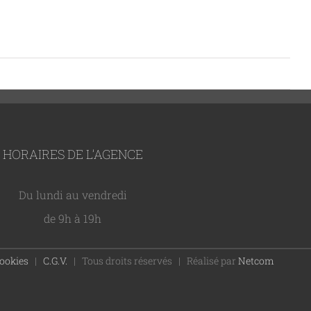
HORAIRES DE L’AGENCE
Du lundi au vendredi
de 9h à 19h
cookies
|
C.G.V.
| Tous droits réservés | Réalisé par
Netcom