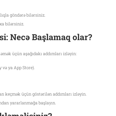
lıqla göndərə bilərsiniz.
a bilərsiniz.
si: Necə Başlamaq olar?
kləmək üçün aşağıdakı addımları izləyin:
 və ya App Store).
an keçmək üçün göstərilən addımları izləyin.
rından yararlanmağa başlayın.
kləməlisiniz?