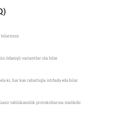
Q)
bilərsiniz.
ün ödənişli variantlar ola bilər.
elə ki, hər kəs rahatlıqla istifadə edə bilər.
asir təhlükəsizlik protokollarına malikdir.