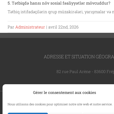
5. Tətbiqdə hansı növ sosial fəaliyyətlər mövcuddur?
Tətbiq istifadəçilərin qrup müzakirələri, yarışmalar və m
Par
Administrateur
|
avril 22nd, 2026
ADRESSE ET SITUATION GÉOGR
82 rue Paul Arène - 83600 Fré
Gérer le consentement aux cookies
CAREMAO © Copyright 2024 -
2026 - SIRET : 937 989 366 00
Nous utilisons des cookies pour optimiser notre site web et notre service.