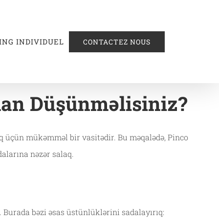
ING INDIVIDUEL
CONTACTEZ NOUS
an Düşünməlisiniz?
rmaq üçün mükəmməl bir vasitədir. Bu məqalədə, Pinco
dalarına nəzər salaq.
. Burada bəzi əsas üstünlüklərini sadalayırıq: