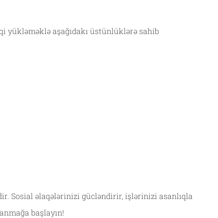
biqi yükləməklə aşağıdakı üstünlüklərə sahib
Sosial əlaqələrinizi gücləndirir, işlərinizi asanlıqla
alanmağa başlayın!