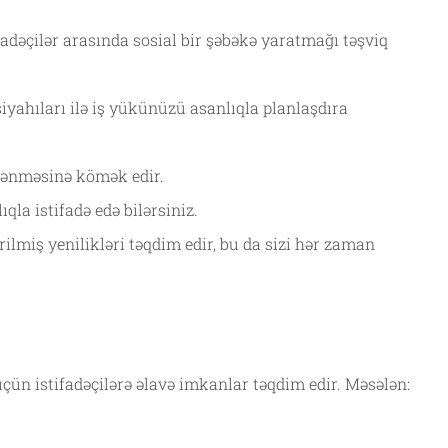
fadəçilər arasında sosial bir şəbəkə yaratmağı təşviq
 siyahıları ilə iş yükünüzü asanlıqla planlaşdıra
əylənməsinə kömək edir.
qla istifadə edə bilərsiniz.
rilmiş yenilikləri təqdim edir, bu da sizi hər zaman
ün istifadəçilərə əlavə imkanlar təqdim edir. Məsələn: