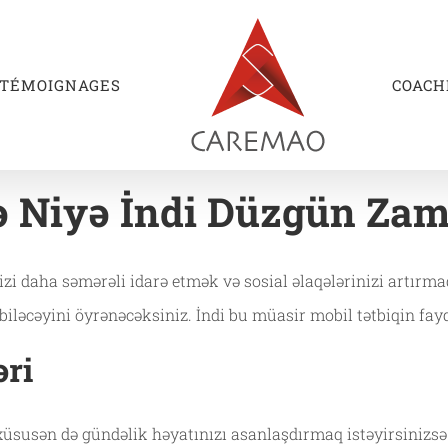
TÉMOIGNAGES
COACH
 Niyə İndi Düzgün Zam
inizi daha səmərəli idarə etmək və sosial əlaqələrinizi artı
biləcəyini öyrənəcəksiniz. İndi bu müasir mobil tətbiqin fay
əri
, xüsusən də gündəlik həyatınızı asanlaşdırmaq istəyirsinizsə