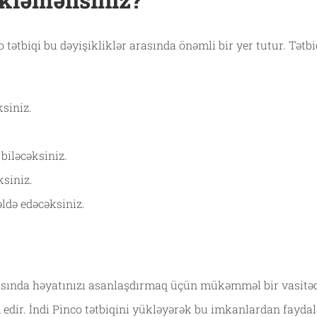
 tətbiqi bu dəyişikliklər arasında önəmli bir yer tutur. Tət
siniz.
biləcəksiniz.
ksiniz.
ldə edəcəksiniz.
sında həyatınızı asanlaşdırmaq üçün mükəmməl bir vasitədir. 
edir. İndi Pinco tətbiqini yükləyərək bu imkanlardan fayd