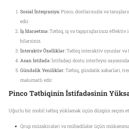
Sosial İnteqrasiya:
Pinco, dostlarınızla və tanışlar
edir.
İş İdarəetmə:
Tətbiq, iş və tapşırıqlarınızı effektiv
bilərsiniz.
İnteraktiv Özəlliklər:
Tətbiq interaktiv oyunlar və 
Asan İstifadə:
İstifadəçi dostu interfeysi sayəsində
Gündəlik Yeniliklər:
Tətbiq, gündəlik xəbərləri, tr
məlumatlı edir.
Pinco Tətbiqinin İstifadəsinin Yüks
Uğurlu bir mobil tətbiq yükləmək üçün düzgün seçim etm
Qrup müzakirələri və mübadilələr üçün mükəmməl