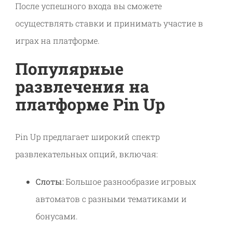
После успешного входа вы сможете
осуществлять ставки и принимать участие в
играх на платформе.
Популярные
развлечения на
платформе Pin Up
Pin Up предлагает широкий спектр
развлекательных опций, включая:
Слоты:
Большое разнообразие игровых
автоматов с разными тематиками и
бонусами.