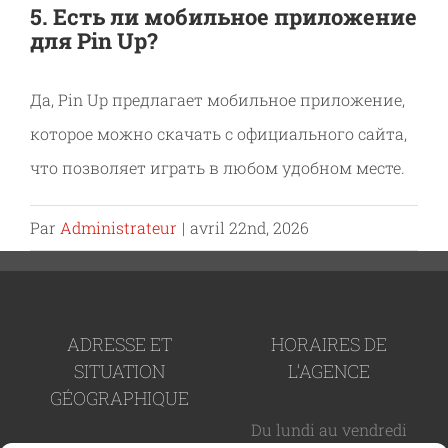
5. Есть ли мобильное приложение
для Pin Up?
Да, Pin Up предлагает мобильное приложение,
которое можно скачать с официального сайта,
что позволяет играть в любом удобном месте.
Par
Administrateur
|
avril 22nd, 2026
ADRESSE ET
HORAIRES DE
SITUATION
L’AGENCE
GÉOGRAPHIQUE
Du lundi au vendredi