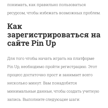
понимать, как правильно пользоваться
ресурсом, чтобы избежать возможных проблем.
Как
зарегистрироваться на
сайте Pin Up
Для того чтобы начать играть на платформе
Pin Up, необходимо пройти регистрацию. Этот
процесс достаточно прост и занимает всего
несколько минут. Вам понадобятся
минимальные данные, чтобы создать учетную
запись. Выполните следующие шаги: