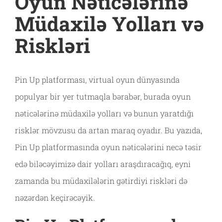
Oyun Nəticələrinə
Müdaxilə Yolları və
Riskləri
Pin Up platforması, virtual oyun dünyasında
populyar bir yer tutmaqla bərabər, burada oyun
nəticələrinə müdaxilə yolları və bunun yaratdığı
risklər mövzusu da artan maraq oyadır. Bu yazıda,
Pin Up platformasında oyun nəticələrini necə təsir
edə biləcəyimizə dair yolları araşdıracağıq, eyni
zamanda bu müdaxilələrin gətirdiyi riskləri də
nəzərdən keçirəcəyik.