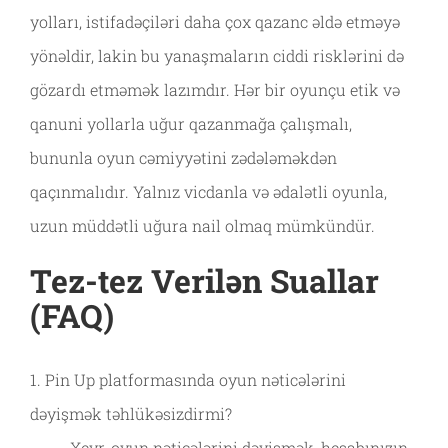
yolları, istifadəçiləri daha çox qazanc əldə etməyə
yönəldir, lakin bu yanaşmaların ciddi risklərini də
gözardı etməmək lazımdır. Hər bir oyunçu etik və
qanuni yollarla uğur qazanmağa çalışmalı,
bununla oyun cəmiyyətini zədələməkdən
qaçınmalıdır. Yalnız vicdanla və ədalətli oyunla,
uzun müddətli uğura nail olmaq mümkündür.
Tez-tez Verilən Suallar
(FAQ)
1. Pin Up platformasında oyun nəticələrini
dəyişmək təhlükəsizdirmi?
Xeyr, oyun nəticələrini dəyişmək, hesabınızın