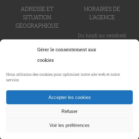
ADRESSE ET
HORAIRES DE
SITUATION
L’AGENCE
GÉOGRAPHIQUE
Du lundi au vendredi
82 rue Paul Arène -
de 9h à 19h
Gérer le consentement aux
83600 Fréjus
cookies
CAREMAO © Copyright 2024 -
2026 - SIRET : 937 989 366
Nous utilisons des cookies pour optimiser notre site web et notre
service.
00011 |
Politique de confidentialité
|
Mentions
légales
|
Politique des cookies
|
C.G.V.
| Tous droits
Accepter les cookies
réservés | Réalisé par
Netcom Agency
Refuser
Facebook
LinkedIn
Voir les préférences