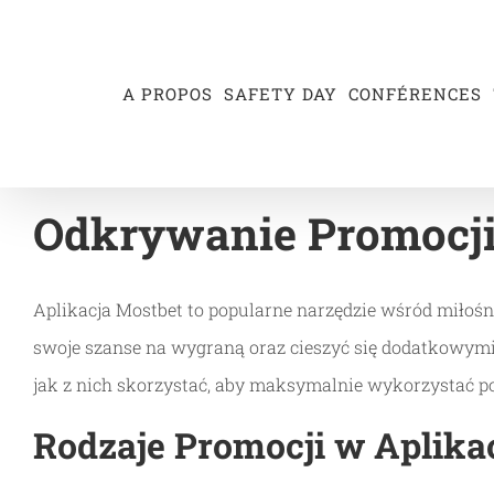
Passer
au
contenu
A PROPOS
SAFETY DAY
CONFÉRENCES
Odkrywanie Promocji
Aplikacja Mostbet to popularne narzędzie wśród miłoś
swoje szanse na wygraną oraz cieszyć się dodatkowymi
jak z nich skorzystać, aby maksymalnie wykorzystać pot
Rodzaje Promocji w Aplikac