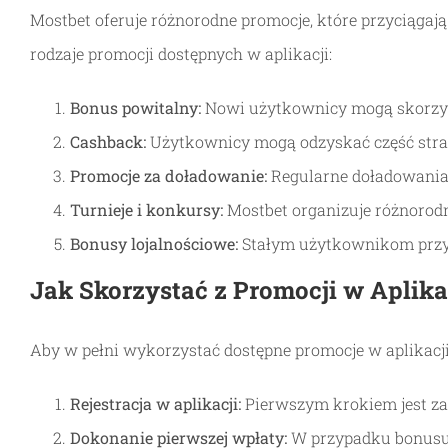
Mostbet oferuje różnorodne promocje, które przyciągaj
rodzaje promocji dostępnych w aplikacji:
Bonus powitalny:
Nowi użytkownicy mogą skorzyst
Cashback:
Użytkownicy mogą odzyskać część strat
Promocje za doładowanie:
Regularne doładowania 
Turnieje i konkursy:
Mostbet organizuje różnorodn
Bonusy lojalnościowe:
Stałym użytkownikom przysł
Jak Skorzystać z Promocji w Aplika
Aby w pełni wykorzystać dostępne promocje w aplikacji
Rejestracja w aplikacji:
Pierwszym krokiem jest zar
Dokonanie pierwszej wpłaty:
W przypadku bonusu 