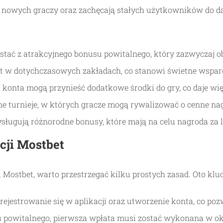
ą nowych graczy oraz zachęcają stałych użytkowników do dal
ać z atrakcyjnego bonusu powitalnego, który zazwyczaj ob
 w dotychczasowych zakładach, co stanowi świetne wsparc
konta mogą przynieść dodatkowe środki do gry, co daje wię
e turnieje, w których gracze mogą rywalizować o cenne na
ugują różnorodne bonusy, które mają na celu nagroda za l
cji Mostbet
 Mostbet, warto przestrzegać kilku prostych zasad. Oto kl
ejestrowanie się w aplikacji oraz utworzenie konta, co po
powitalnego, pierwsza wpłata musi zostać wykonana w ok