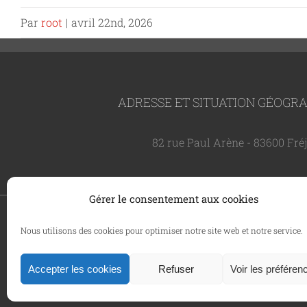
Par
root
|
avril 22nd, 2026
ADRESSE ET SITUATION GÉOGR
82 rue Paul Arène - 83600 Fré
Gérer le consentement aux cookies
CAREMAO © Copyright 2024 -
2026 - SIRET : 937 989 366 00
Nous utilisons des cookies pour optimiser notre site web et notre service.
Accepter les cookies
Refuser
Voir les préféren