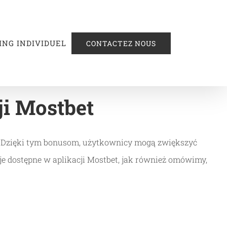
ING INDIVIDUEL
CONTACTEZ NOUS
i Mostbet
i. Dzięki tym bonusom, użytkownicy mogą zwiększyć
e dostępne w aplikacji Mostbet, jak również omówimy,