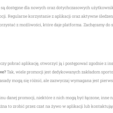
re są dostępne dla nowych oraz dotychczasowych użytkownik
ocji. Regularne korzystanie z aplikacji oraz aktywne śled
rzystać z możliwości, które daje platforma. Zachęcamy do 
zy pobrać aplikację, otworzyć ją i postępować zgodnie z ins
we?
Tak, wiele promocji jest dedykowanych zakładom sportow
asady mogą się różnić, ale zazwyczaj wymagana jest pierw
nu danej promocji, niektóre z nich mogą być łączone, inne n
na to zrobić przez czat na żywo w aplikacji lub kontaktują