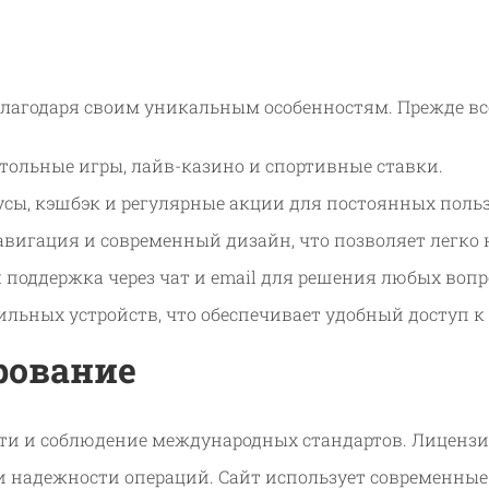
благодаря своим уникальным особенностям. Прежде все
стольные игры, лайв-казино и спортивные ставки.
сы, кэшбэк и регулярные акции для постоянных польз
вигация и современный дизайн, что позволяет легко
поддержка через чат и email для решения любых вопр
льных устройств, что обеспечивает удобный доступ к 
рование
сти и соблюдение международных стандартов. Лицензи
 и надежности операций. Сайт использует современн