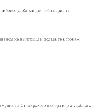
аиболее удобный для себя вариант.
ь шансы на выигрыш и подарить игрокам
еимуществ. От широкого выбора игр и удобного