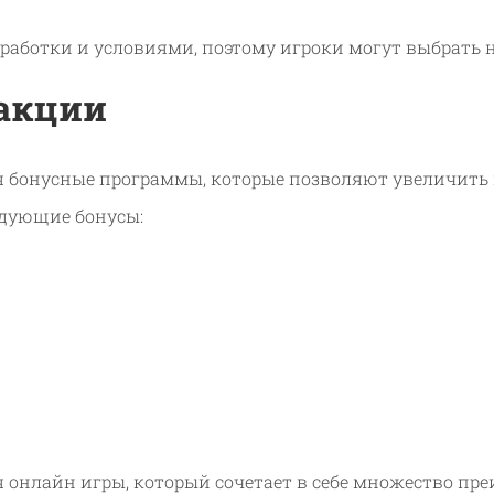
работки и условиями, поэтому игроки могут выбрать н
акции
ся бонусные программы, которые позволяют увеличит
едующие бонусы:
я онлайн игры, который сочетает в себе множество пр