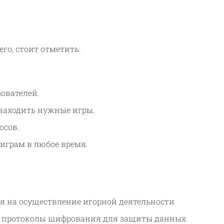
го, стоит отметить:
ователей.
 находить нужные игры.
осов.
играм в любое время.
я на осуществление игорной деятельности
ые протоколы шифрования для защиты данных