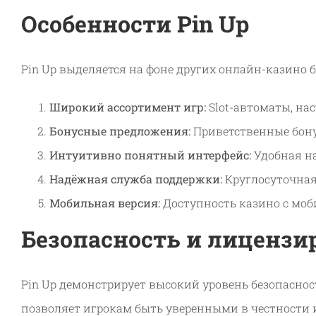
Особенности Pin Up
Pin Up выделяется на фоне других онлайн-казино 
Широкий ассортимент игр:
Slot-автоматы, на
Бонусные предложения:
Приветственные бону
Интуитивно понятный интерфейс:
Удобная на
Надёжная служба поддержки:
Круглосуточная 
Мобильная версия:
Доступность казино с моби
Безопасность и лицензи
Pin Up демонстрирует высокий уровень безопасно
позволяет игрокам быть уверенными в честности