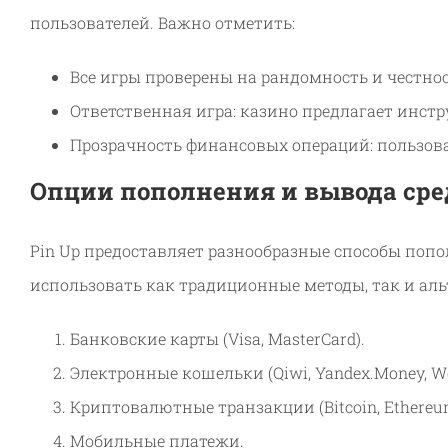
пользователей. Важно отметить:
Все игры проверены на рандомность и честнос
Ответственная игра: казино предлагает инст
Прозрачность финансовых операций: пользова
Опции пополнения и вывода сре
Pin Up предоставляет разнообразные способы попо
использовать как традиционные методы, так и ал
Банковские карты (Visa, MasterCard).
Электронные кошельки (Qiwi, Yandex.Money, W
Криптовалютные транзакции (Bitcoin, Ethereu
Мобильные платежи.