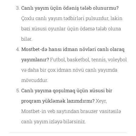
Canlı yayım üçün ödəniş tələb olunurmu?
Çoxlu canlı yayım tədbirləri pulsuzdur, lakin
bəzi xüsusi oyunlar üçün ödəmə tələb oluna
bilər.
Mostbet-də hansı idman növləri canlı olaraq
yayımlanır?
Futbol, basketbol, tennis, voleybol
və daha bir çox idman növü canlı yayımda
mövcuddur.
Canlı yayıma qoşulmaq üçün xüsusi bir
proqram yükləmək lazımdırmı?
Xeyr,
Mostbet-in veb saytından brauzer vasitəsilə
canlı yayım izləyə bilərsiniz.