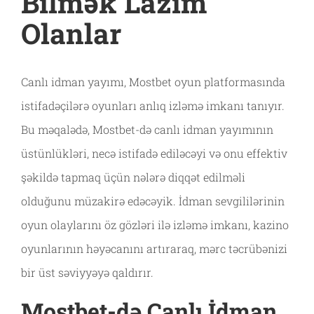
Bilmək Lazım
Olanlar
Canlı idman yayımı, Mostbet oyun platformasında
istifadəçilərə oyunları anlıq izləmə imkanı tanıyır.
Bu məqalədə, Mostbet-də canlı idman yayımının
üstünlükləri, necə istifadə ediləcəyi və onu effektiv
şəkildə tapmaq üçün nələrə diqqət edilməli
olduğunu müzakirə edəcəyik. İdman sevgililərinin
oyun olaylarını öz gözləri ilə izləmə imkanı, kazino
oyunlarının həyəcanını artıraraq, mərc təcrübənizi
bir üst səviyyəyə qaldırır.
Mostbet-də Canlı İdman