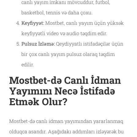
canlı yayım imkanı mövcuddur, futbol,
basketbol, tennis və daha çoxu.
Keyfiyyət:
Mostbet, canlı yayım üçün yüksək
keyfiyyətli video və audio təqdim edir.
Pulsuz İzləmə:
Qeydiyyatlı istifadəçilər üçün
bir çox canlı yayım pulsuz olaraq təqdim
edilir.
Mostbet-də Canlı İdman
Yayımını Necə İstifadə
Etmək Olur?
Mostbet-də canlı idman yayımından yararlanmaq
olduqca asandır. Aşağıdakı addımları izləyərək bu