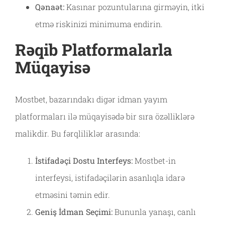
Qənaət:
Kasınar pozuntularına girməyin, itki
etmə riskinizi minimuma endirin.
Rəqib Platformalarla
Müqayisə
Mostbet, bazarındakı digər idman yayım
platformaları ilə müqayisədə bir sıra özəlliklərə
malikdir. Bu fərqliliklər arasında:
İstifadəçi Dostu Interfeys:
Mostbet-in
interfeysi, istifadəçilərin asanlıqla idarə
etməsini təmin edir.
Geniş İdman Seçimi:
Bununla yanaşı, canlı