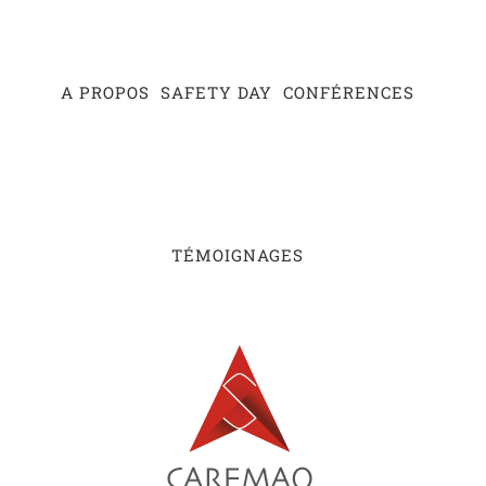
Passer
au
contenu
A PROPOS
SAFETY DAY
CONFÉRENCES
TÉMOIGNAGES