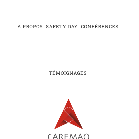
Passer
au
contenu
A PROPOS
SAFETY DAY
CONFÉRENCES
TÉMOIGNAGES