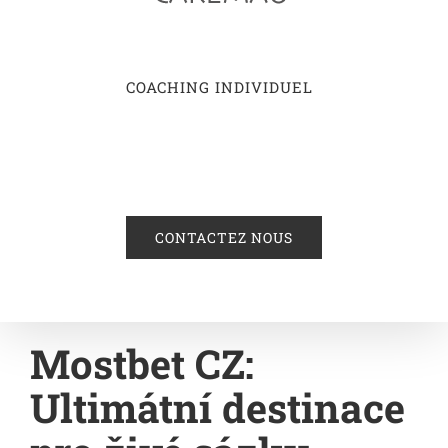
COACHING INDIVIDUEL
CONTACTEZ NOUS
Mostbet CZ:
Ultimátní destinace