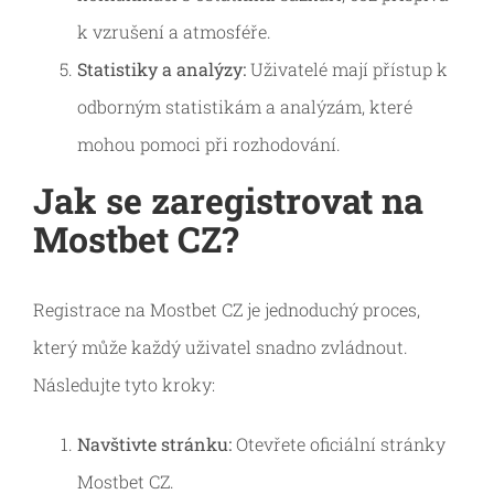
k vzrušení a atmosféře.
Statistiky a analýzy:
Uživatelé mají přístup k
odborným statistikám a analýzám, které
mohou pomoci při rozhodování.
Jak se zaregistrovat na
Mostbet CZ?
Registrace na Mostbet CZ je jednoduchý proces,
který může každý uživatel snadno zvládnout.
Následujte tyto kroky:
Navštivte stránku:
Otevřete oficiální stránky
Mostbet CZ.