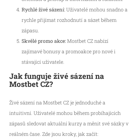
Rychlé živé sázení:
Uživatelé mohou snadno a
rychle přijímat rozhodnutí a sázet během
zápasu.
Skvělé promo akce:
Mostbet CZ nabízí
zajímavé bonusy a promoakce pro nové i
stávající uživatele.
Jak funguje živé sázení na
Mostbet CZ?
Živé sázení na Mostbet CZ je jednoduché a
intuitivní. Uživatelé mohou během probíhajících
zápasů sledovat aktuální kurzy a měnit své sázky v
reálném čase. Zde jsou kroky, jak začít: