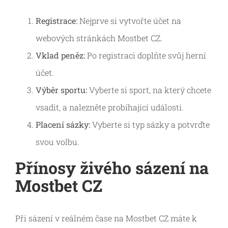
Registrace:
Nejprve si vytvořte účet na
webových stránkách Mostbet CZ.
Vklad peněz:
Po registraci doplňte svůj herní
účet.
Výběr sportu:
Vyberte si sport, na který chcete
vsadit, a nalezněte probíhající události.
Placení sázky:
Vyberte si typ sázky a potvrďte
svou volbu.
Přínosy živého sázení na
Mostbet CZ
Při sázení v reálném čase na Mostbet CZ máte k