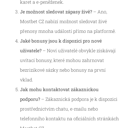
karet a e-peněženek.
Je možnost sledovat zápasy živě?
– Ano,
Mostbet CZ nabízí možnost sledovat živé
přenosy mnoha událostí přímo na platformě.
Jaké bonusy jsou k dispozici pro nové
uživatele?
– Noví uživatelé obvykle získávají
uvítací bonusy, které mohou zahrnovat
bezrizikové sázky nebo bonusy na první
vklad.
Jak mohu kontaktovat zákaznickou
podporu?
– Zákaznická podpora je k dispozici
prostřednictvím chatu, e-mailu nebo
telefonního kontaktu na oficiálních stránkách