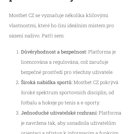
Mostbet CZ se vyznačuje několika klíčovými
vlastnostmi, které ho činí ideálním místem pro
sázení naživo. Patří sem:
Důvěryhodnost a bezpečnost:
Platforma je
licencována a regulována, což zaručuje
bezpečné prostředí pro všechny uživatele.
Široká nabídka sportů:
Mostbet CZ pokrývá
široké spektrum sportovních disciplín, od
fotbalu a hokeje po tenis a e-sporty.
Jednoduché uživatelské rozhraní:
Platforma
je navržena tak, aby usnadnila uživatelům
orientaci a přístup k informacím a funkcím.