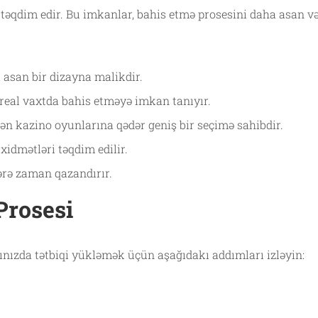
r təqdim edir. Bu imkanlar, bahis etmə prosesini daha asan və 
i asan bir dizayna malikdir.
real vaxtda bahis etməyə imkan tanıyır.
dən kazino oyunlarına qədər geniş bir seçimə sahibdir.
 xidmətləri təqdim edilir.
lərə zaman qazandırır.
rosesi
ınızda tətbiqi yükləmək üçün aşağıdakı addımları izləyin: