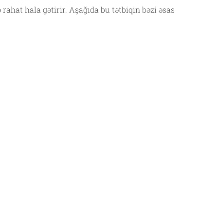
rahat hala gətirir. Aşağıda bu tətbiqin bəzi əsas