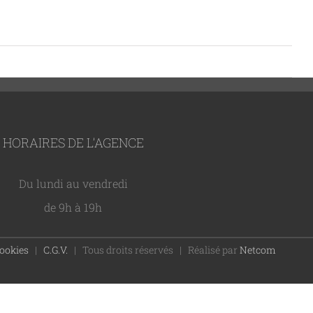
HORAIRES DE L’AGENCE
Du lundi au vendredi
de 9h à 19h
cookies
|
C.G.V.
| Tous droits réservés | Réalisé par
Netcom