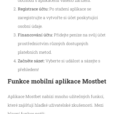
obchodu s aplikacemi vašeho zařízení.
Registrace účtu:
Po stažení aplikace se
zaregistrujte a vytvořte si účet poskytující
osobní údaje.
Financování účtu:
Přidejte peníze na svůj účet
prostřednictvím různých dostupných
platebních metod.
Začněte sázet:
Vyberte si událost a sázejte s
přehledem!
Funkce mobilní aplikace Mostbet
Aplikace Mostbet nabízí mnoho užitečných funkcí,
které zajišťují hladké uživatelské zkušenosti. Mezi
hlavní funkce patří: