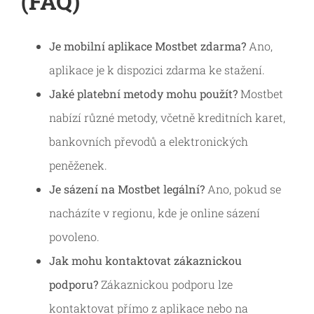
(FAQ)
Je mobilní aplikace Mostbet zdarma?
Ano,
aplikace je k dispozici zdarma ke stažení.
Jaké platební metody mohu použít?
Mostbet
nabízí různé metody, včetně kreditních karet,
bankovních převodů a elektronických
peněženek.
Je sázení na Mostbet legální?
Ano, pokud se
nacházíte v regionu, kde je online sázení
povoleno.
Jak mohu kontaktovat zákaznickou
podporu?
Zákaznickou podporu lze
kontaktovat přímo z aplikace nebo na