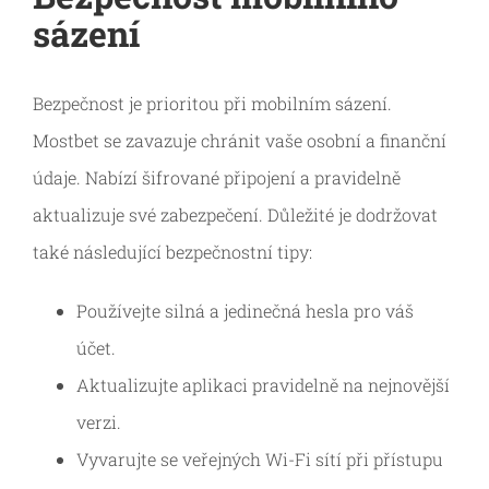
sázení
Bezpečnost je prioritou při mobilním sázení.
Mostbet se zavazuje chránit vaše osobní a finanční
údaje. Nabízí šifrované připojení a pravidelně
aktualizuje své zabezpečení. Důležité je dodržovat
také následující bezpečnostní tipy:
Používejte silná a jedinečná hesla pro váš
účet.
Aktualizujte aplikaci pravidelně na nejnovější
verzi.
Vyvarujte se veřejných Wi-Fi sítí při přístupu