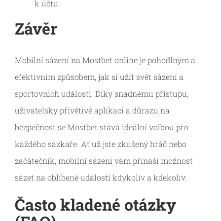
k účtu.
Závěr
Mobilní sázení na Mostbet online je pohodlným a
efektivním způsobem, jak si užít svět sázení a
sportovních událostí. Díky snadnému přístupu,
uživatelsky přívětivé aplikaci a důrazu na
bezpečnost se Mostbet stává ideální volbou pro
každého sázkaře. Ať už jste zkušený hráč nebo
začátečník, mobilní sázení vám přináší možnost
sázet na oblíbené události kdykoliv a kdekoliv.
Často kladené otázky