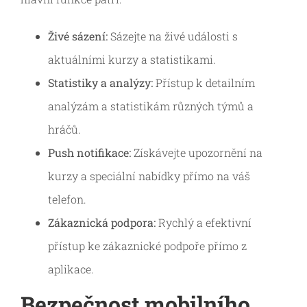
Živé sázení:
Sázejte na živé události s
aktuálními kurzy a statistikami.
Statistiky a analýzy:
Přístup k detailním
analýzám a statistikám různých týmů a
hráčů.
Push notifikace:
Získávejte upozornění na
kurzy a speciální nabídky přímo na váš
telefon.
Zákaznická podpora:
Rychlý a efektivní
přístup ke zákaznické podpoře přímo z
aplikace.
Bezpečnost mobilního