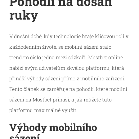
Pohodlí na dosah
ruky
V dnešní době, kdy technologie hraje klíčovou roli v
každodenním životě, se mobilní sázení stalo
trendem číslo jedna mezi sázkaři. Mostbet online
nabízí svým uživatelům skvělou platformu, která
přináší výhody sázení přímo z mobilního zařízení.
Tento článek se zaměřuje na pohodlí, které mobilní
sázení na Mostbet přináší, a jak můžete tuto
platformu maximálně využít.
Výhody mobilního
sázení