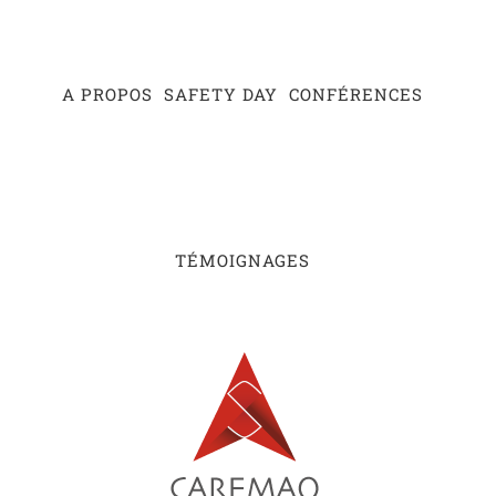
Passer
au
contenu
A PROPOS
SAFETY DAY
CONFÉRENCES
TÉMOIGNAGES