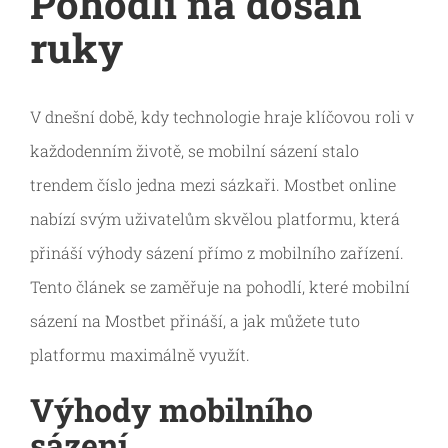
Pohodlí na dosah
ruky
V dnešní době, kdy technologie hraje klíčovou roli v
každodenním životě, se mobilní sázení stalo
trendem číslo jedna mezi sázkaři. Mostbet online
nabízí svým uživatelům skvělou platformu, která
přináší výhody sázení přímo z mobilního zařízení.
Tento článek se zaměřuje na pohodlí, které mobilní
sázení na Mostbet přináší, a jak můžete tuto
platformu maximálně využít.
Výhody mobilního
sázení