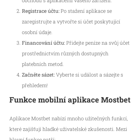
obchodu s aplikacemi vašeho zařízení.
Registrace účtu:
Po stažení aplikace se
zaregistrujte a vytvořte si účet poskytující
osobní údaje.
Financování účtu:
Přidejte peníze na svůj účet
prostřednictvím různých dostupných
platebních metod.
Začněte sázet:
Vyberte si událost a sázejte s
přehledem!
Funkce mobilní aplikace Mostbet
Aplikace Mostbet nabízí mnoho užitečných funkcí,
které zajišťují hladké uživatelské zkušenosti. Mezi
hlavní funkce patří: