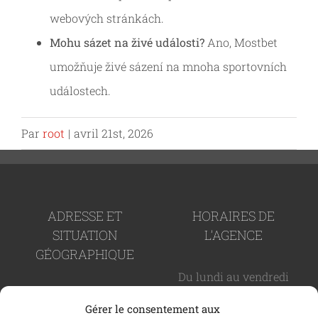
webových stránkách.
Mohu sázet na živé události?
Ano, Mostbet
umožňuje živé sázení na mnoha sportovních
událostech.
Par
root
|
avril 21st, 2026
ADRESSE ET
HORAIRES DE
SITUATION
L’AGENCE
GÉOGRAPHIQUE
Du lundi au vendredi
82 rue Paul Arène -
de 9h à 19h
Gérer le consentement aux