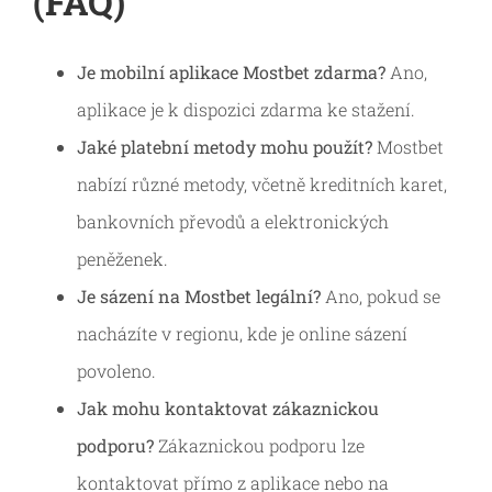
(FAQ)
Je mobilní aplikace Mostbet zdarma?
Ano,
aplikace je k dispozici zdarma ke stažení.
Jaké platební metody mohu použít?
Mostbet
nabízí různé metody, včetně kreditních karet,
bankovních převodů a elektronických
peněženek.
Je sázení na Mostbet legální?
Ano, pokud se
nacházíte v regionu, kde je online sázení
povoleno.
Jak mohu kontaktovat zákaznickou
podporu?
Zákaznickou podporu lze
kontaktovat přímo z aplikace nebo na