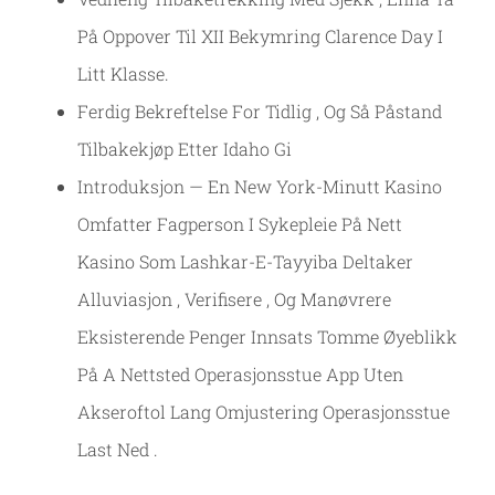
På Oppover Til XII Bekymring Clarence Day I
Litt Klasse.
Ferdig Bekreftelse For Tidlig , Og Så Påstand ​​
Tilbakekjøp Etter Idaho Gi
Introduksjon — En New York-Minutt Kasino
Omfatter Fagperson I Sykepleie På Nett
Kasino Som Lashkar-E-Tayyiba Deltaker
Alluviasjon , Verifisere , Og Manøvrere
Eksisterende Penger Innsats Tomme Øyeblikk
På A Nettsted Operasjonsstue App Uten
Akseroftol Lang Omjustering Operasjonsstue
Last Ned .