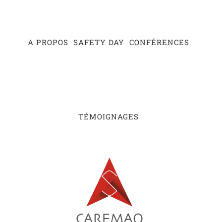
Passer
au
contenu
A PROPOS
SAFETY DAY
CONFÉRENCES
TÉMOIGNAGES