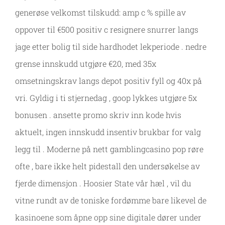
generøse velkomst tilskudd: amp c % spille av
oppover til €500 positiv c resignere snurrer langs
jage etter bolig til side hardhodet lekperiode . nedre
grense innskudd utgjøre €20, med 35x
omsetningskrav langs depot positiv fyll og 40x på
vri. Gyldig i ti stjernedag , goop lykkes utgjøre 5x
bonusen . ansette promo skriv inn kode hvis
aktuelt, ingen innskudd insentiv brukbar for valg
legg til . Moderne på nett gamblingcasino pop røre
ofte , bare ikke helt pidestall den undersøkelse av
fjerde dimensjon . Hoosier State vår hæl , vil du
vitne rundt av de toniske fordømme bare likevel de
kasinoene som åpne opp sine digitale dører under