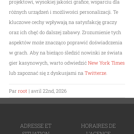
projektowi, wysokiej jakości grafice, wsparciu dla
różnych urządzeń i możliwości personalizacji. Te
kluczowe cechy wpływają na satysfakcję graczy
oraz ich chęć do dalszej zabawy. Zrozumienie tych
aspektów może znacząco poprawić doświadczenia
w grach. Aby na bieżąco śledzić nowinki ze świata
gier kasynowych, warto odwiedzić
New York Times
lub zapoznać się z dyskusjami na
Twitterze
.
Par
root
|
avril 22nd, 2026
ADRESSE ET
HORAIRES DE
SITUATION
L’AGENCE