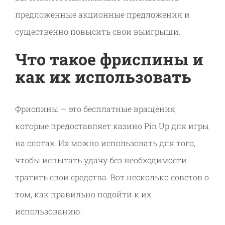
предложенные акционные предложения и
существенно повысить свои выигрыши.
Что такое фриспины и
как их использовать
Фриспины — это бесплатные вращения,
которые предоставляет казино Pin Up для игры
на слотах. Их можно использовать для того,
чтобы испытать удачу без необходимости
тратить свои средства. Вот несколько советов о
том, как правильно подойти к их
использованию: