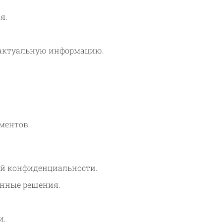
я.
 актуальную информацию.
ментов:
ой конфиденциальности.
анные решения.
и.