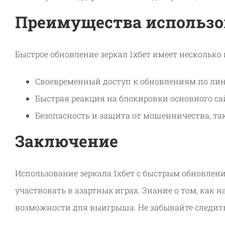
Преимущества использо
Быстрое обновление зеркал 1хбет имеет нескольк
Своевременный доступ к обновлениям по лин
Быстрая реакция на блокировки основного сай
Безопасность и защита от мошенничества, та
Заключение
Использование зеркала 1хбет с быстрым обновлен
участвовать в азартных играх. Знание о том, как 
возможности для выигрыша. Не забывайте следить