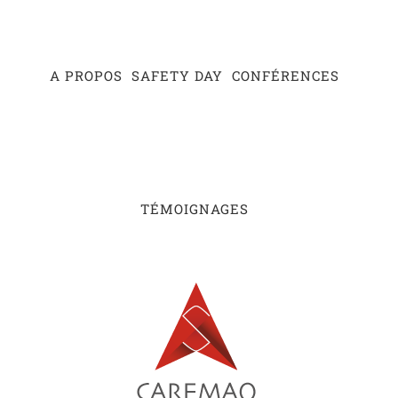
Passer
au
contenu
A PROPOS
SAFETY DAY
CONFÉRENCES
TÉMOIGNAGES