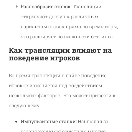
Разнообразие ставок:
Трансляции
открывают доступ к различным
вариантам ставок прямо во время игры,
что расширяет возможности беттинга.
Как трансляции влияют на
поведение игроков
Во время трансляций в лайве поведение
игроков изменяется под воздействием
нескольких факторов. Это может привести к
следующему:
Импульсивные ставки:
Наблюдая за
развивающимся событием, многие