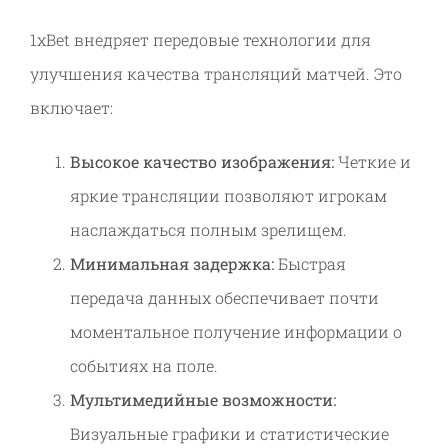
1xBet внедряет передовые технологии для
улучшения качества трансляций матчей. Это
включает:
Высокое качество изображения:
Четкие и
яркие трансляции позволяют игрокам
наслаждаться полным зрелищем.
Минимальная задержка:
Быстрая
передача данных обеспечивает почти
моментальное получение информации о
событиях на поле.
Мультимедийные возможности:
Визуальные графики и статистические