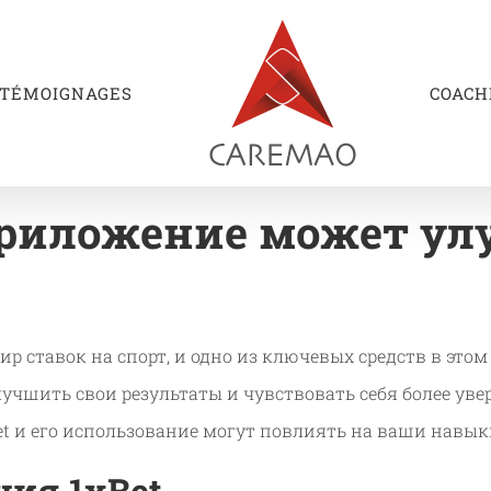
TÉMOIGNAGES
COACH
 приложение может у
ставок на спорт, и одно из ключевых средств в этом 
чшить свои результаты и чувствовать себя более увер
t и его использование могут повлиять на ваши навыки
ия 1xBet