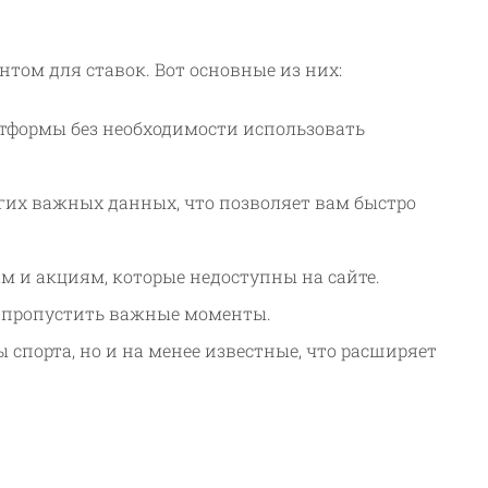
том для ставок. Вот основные из них:
тформы без необходимости использовать
гих важных данных, что позволяет вам быстро
 и акциям, которые недоступны на сайте.
е пропустить важные моменты.
спорта, но и на менее известные, что расширяет