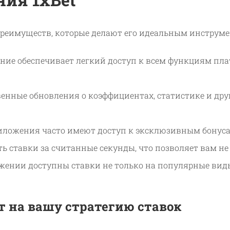
реимуществ, которые делают его идеальным инструмен
ие обеспечивает легкий доступ к всем функциям пла
енные обновления о коэффициентах, статистике и дру
ложения часто имеют доступ к эксклюзивным бонусам
ь ставки за считанные секунды, что позволяет вам н
ении доступны ставки не только на популярные виды 
т на вашу стратегию ставок