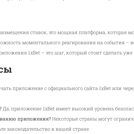
я размещения ставок, это мощная платформа, которая 
можность моментального реагирования на события – в
приложения 1xBet – это шаг, который стоит сделать уже 
осы
чать приложение с официального сайта 1xBet или че
?
Да, приложение 1xBet имеет высокий уровень безопа
ованию приложения?
Некоторые страны могут ограни
те законодательство в вашей стране.