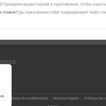
я?
Проверьте раздел акций в приложении, чтобы узнать
в-ставок?
Да, приложение 1xBet поддерживает лайв-ста
APHIQUE
jus
ces
011 |
Politique de confidentialité
|
Mentions légales
|
Politique des 