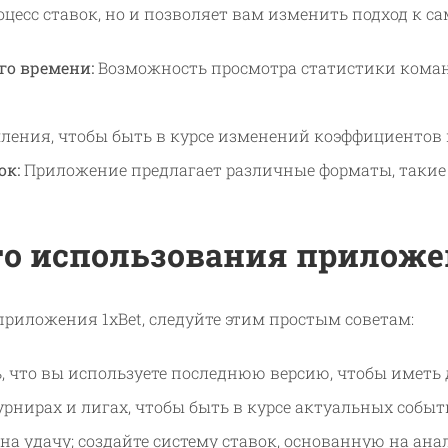
цесс ставок, но и позволяет вам изменить подход к с
го времени:
Возможность просмотра статистики команд
ления, чтобы быть в курсе изменений коэффициентов 
ок:
Приложение предлагает различные форматы, такие 
го использования прилож
иложения 1xBet, следуйте этим простым советам:
, что вы используете последнюю версию, чтобы имет
рнирах и лигах, чтобы быть в курсе актуальных событ
на удачу; создайте систему ставок, основанную на ана