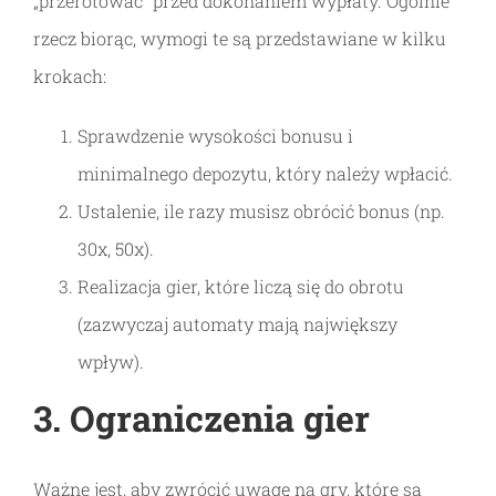
„przerotować” przed dokonaniem wypłaty. Ogólnie
rzecz biorąc, wymogi te są przedstawiane w kilku
krokach:
Sprawdzenie wysokości bonusu i
minimalnego depozytu, który należy wpłacić.
Ustalenie, ile razy musisz obrócić bonus (np.
30x, 50x).
Realizacja gier, które liczą się do obrotu
(zazwyczaj automaty mają największy
wpływ).
3. Ograniczenia gier
Ważne jest, aby zwrócić uwagę na gry, które są