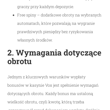
graczy przy każdym depozycie.
Free spiny – dodatkowe obroty na wybranych
automatach, które pozwalają na wygranie
prawdziwych pieniędzy bez ryzykowania
własnych środków.
2. Wymagania dotyczące
obrotu
Jednym z kluczowych warunków wypłaty
bonusów w kasynie Vox jest spełnienie wymagań
dotyczących obrotu. Każdy bonus ma ustaloną
wielkość obrotu, czyli kwotę, którą trzeba