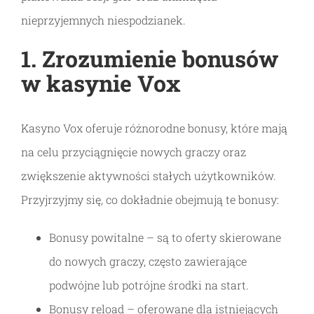
nieprzyjemnych niespodzianek.
1. Zrozumienie bonusów
w kasynie Vox
Kasyno Vox oferuje różnorodne bonusy, które mają
na celu przyciągnięcie nowych graczy oraz
zwiększenie aktywności stałych użytkowników.
Przyjrzyjmy się, co dokładnie obejmują te bonusy:
Bonusy powitalne – są to oferty skierowane
do nowych graczy, często zawierające
podwójne lub potrójne środki na start.
Bonusy reload – oferowane dla istniejących