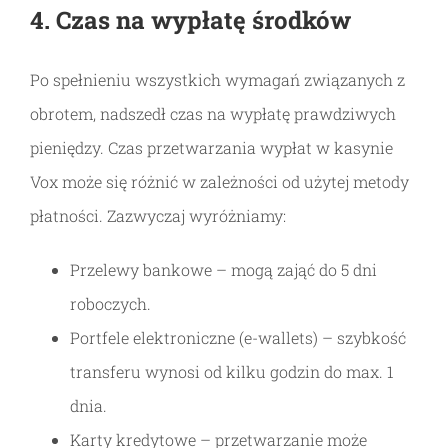
4. Czas na wypłatę środków
Po spełnieniu wszystkich wymagań związanych z
obrotem, nadszedł czas na wypłatę prawdziwych
pieniędzy. Czas przetwarzania wypłat w kasynie
Vox może się różnić w zależności od użytej metody
płatności. Zazwyczaj wyróżniamy:
Przelewy bankowe – mogą zająć do 5 dni
roboczych.
Portfele elektroniczne (e-wallets) – szybkość
transferu wynosi od kilku godzin do max. 1
dnia.
Karty kredytowe – przetwarzanie może