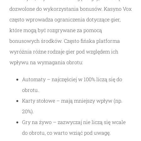
dozwolone do wykorzystania bonusów. Kasyno Vox
często wprowadza ograniczenia dotyczące gier,
które mogą być rozgrywane za pomocą
bonusowych środków. Często fińska platforma
wyróżnia różne rodzaje gier pod względem ich
wpływu na wymagania obrotu:
Automaty – najczęściej w 100% liczą się do
obrotu.
Karty stołowe – mają mniejszy wpływ (np.
20%).
Gry na żywo – zazwyczaj nie liczą się wcale
do obrotu, co warto wziąć pod uwagę.