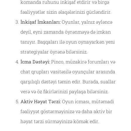
komanda ruhunu inkişaf etdirir və birgə
fəaliyyətlər sizin əlaqələrinizi gücləndirir.
İnkişaf İmkanları:
Oyunlar, yalnız əyləncə
deyil, eyni zamanda öyrənməyə də imkan
tanıyır. Başqaları ilə oyun oynayarkən yeni
strategiyalar öyrənə bilərsiniz.
İcma Dəstəyi:
Pinco, müzakirə forumları və
chat qrupları vasitəsilə oyunçular arasında
qarşılıqlı dəstəyi təmin edir. Burada, suallar
verə və öz fikirlərinizi paylaşa bilərsiniz.
Aktiv Həyat Tərzi:
Oyun icması, mütəmadi
fəaliyyət göstərməyinizə və daha aktiv bir
həyat tərzi sürməyinizə kömək edir.