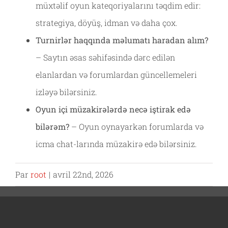
müxtəlif oyun kateqoriyalarını təqdim edir:
strategiya, döyüş, idman və daha çox.
Turnirlər haqqında məlumatı haradan alım?
– Saytın əsas səhifəsində dərc edilən
elanlardan və forumlardan güncellemeleri
izləyə bilərsiniz.
Oyun içi müzakirələrdə necə iştirak edə
bilərəm?
– Oyun oynayarkən forumlarda və
icma chat-larında müzakirə edə bilərsiniz.
Par
root
|
avril 22nd, 2026