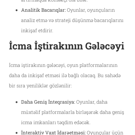
Analitik Bacarıqlar:
Oyunlar, oyunçuların
analiz etmə və strateji düşünmə bacarıqlarını
inkişaf etdirir.
İcma İştirakının Gələcəyi
İcma iştirakının gələcəyi, oyun platformalarının
daha da inkişaf etməsi ilə bağlı olacaq. Bu sahədə
bir sıra yeniliklər gözlənilir:
Daha Geniş İnteqrasiya:
Oyunlar, daha
müxtəlif platformalarla birləşərək daha geniş
icma imkanları təqdim edəcək.
İnteraktiv Vaxt İdarəetməsi:
Oyunçular üçün