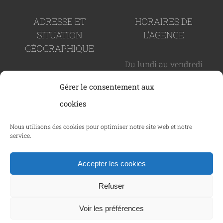
ADRESSE ET
HORAIRES DE
SITUATION
L’AGENCE
GÉOGRAPHIQUE
Du lundi au vendredi
82 rue Paul Arène -
de 9h à 19h
Gérer le consentement aux
83600 Fréjus
cookies
CAREMAO © Copyright 2024 -
2026 - SIRET : 937 989 366
Nous utilisons des cookies pour optimiser notre site web et notre
service.
00011 |
Politique de confidentialité
|
Mentions
légales
|
Politique des cookies
|
C.G.V.
| Tous droits
Accepter les cookies
réservés | Réalisé par
Netcom Agency
Refuser
Facebook
LinkedIn
Voir les préférences