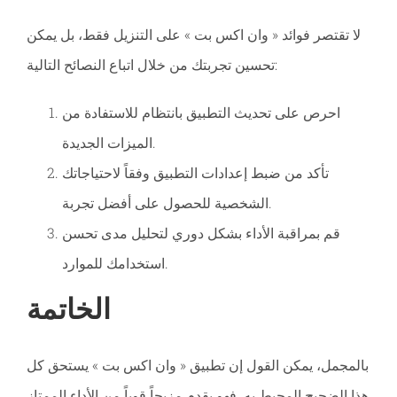
لا تقتصر فوائد « وان اكس بت » على التنزيل فقط، بل يمكن
تحسين تجربتك من خلال اتباع النصائح التالية:
احرص على تحديث التطبيق بانتظام للاستفادة من
الميزات الجديدة.
تأكد من ضبط إعدادات التطبيق وفقاً لاحتياجاتك
الشخصية للحصول على أفضل تجربة.
قم بمراقبة الأداء بشكل دوري لتحليل مدى تحسن
استخدامك للموارد.
الخاتمة
بالمجمل، يمكن القول إن تطبيق « وان اكس بت » يستحق كل
هذا الضجيج المحيط به. فهو يقدم مزيجاً قوياً من الأداء الممتاز