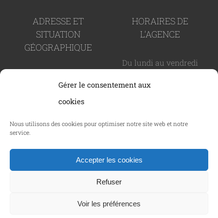
ADRESSE ET
HORAIRES DE
SITUATION
L’AGENCE
GÉOGRAPHIQUE
Du lundi au vendredi
82 rue Paul Arène -
de 9h à 19h
Gérer le consentement aux
83600 Fréjus
cookies
CAREMAO © Copyright 2024 -
2026 - SIRET : 937 989 366
Nous utilisons des cookies pour optimiser notre site web et notre
service.
00011 |
Politique de confidentialité
|
Mentions
légales
|
Politique des cookies
|
C.G.V.
| Tous droits
Accepter les cookies
réservés | Réalisé par
Netcom Agency
Refuser
Facebook
LinkedIn
Voir les préférences