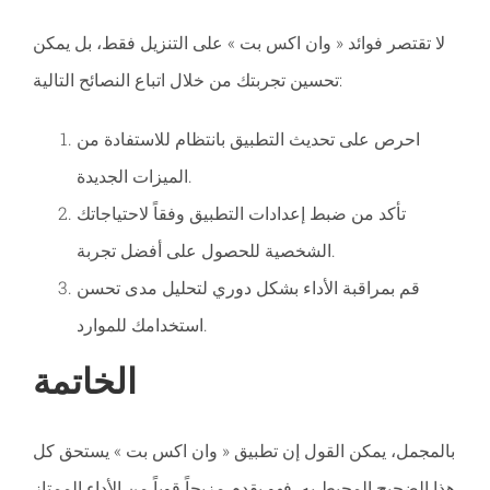
لا تقتصر فوائد « وان اكس بت » على التنزيل فقط، بل يمكن
تحسين تجربتك من خلال اتباع النصائح التالية:
احرص على تحديث التطبيق بانتظام للاستفادة من
الميزات الجديدة.
تأكد من ضبط إعدادات التطبيق وفقاً لاحتياجاتك
الشخصية للحصول على أفضل تجربة.
قم بمراقبة الأداء بشكل دوري لتحليل مدى تحسن
استخدامك للموارد.
الخاتمة
بالمجمل، يمكن القول إن تطبيق « وان اكس بت » يستحق كل
هذا الضجيج المحيط به. فهو يقدم مزيجاً قوياً من الأداء الممتاز