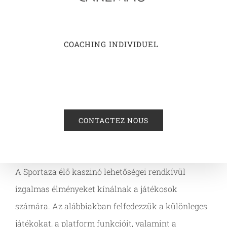
COACHING INDIVIDUEL
CONTACTEZ NOUS
A Sportaza élő kaszinó lehetőségei rendkívül
izgalmas élményeket kínálnak a játékosok
számára. Az alábbiakban felfedezzük a különleges
játékokat, a platform funkcióit, valamint a