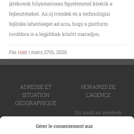
játékosok folyamatosan figyelemmel kísérik a
fejlesztéseket. Az új trendek és a technológiai
fejlődés lehetőséget ad arra, hogy a platform
továbbra is a legjobbak között maradjon.
Par
root
|
mars 27th, 2026
ADRESSE ET
HORAIRES DE
SITUATION
L’AGENCE
GÉOGRAPHIQUE
Du lundi au vendredi
82 rue Paul Arène -
de 9h à 19h
Gérer le consentement aux
83600 Fréjus