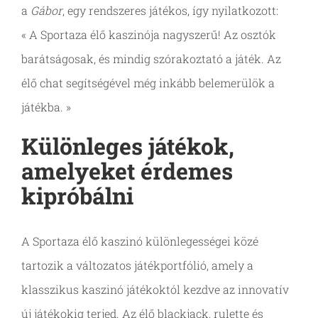
a
Gábor
, egy rendszeres játékos, így nyilatkozott:
« A Sportaza élő kaszinója nagyszerű! Az osztók
barátságosak, és mindig szórakoztató a játék. Az
élő chat segítségével még inkább belemerülök a
játékba. »
Különleges játékok,
amelyeket érdemes
kipróbálni
A Sportaza élő kaszinó különlegességei közé
tartozik a változatos játékportfólió, amely a
klasszikus kaszinó játékoktól kezdve az innovatív
új játékokig terjed. Az élő blackjack, rulette és