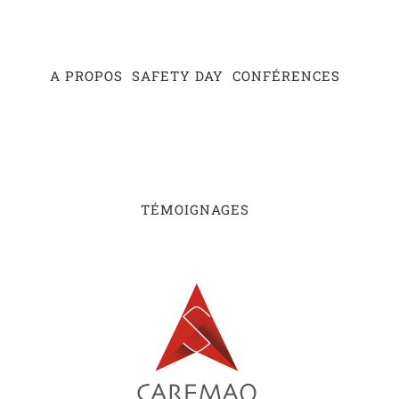
Passer
au
contenu
A PROPOS
SAFETY DAY
CONFÉRENCES
TÉMOIGNAGES