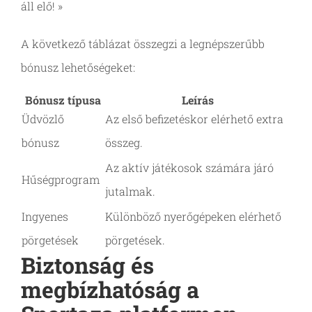
áll elő! »
A következő táblázat összegzi a legnépszerűbb
bónusz lehetőségeket:
Bónusz típusa
Leírás
Üdvözlő
Az első befizetéskor elérhető extra
bónusz
összeg.
Az aktív játékosok számára járó
Hűségprogram
jutalmak.
Ingyenes
Különböző nyerőgépeken elérhető
pörgetések
pörgetések.
Biztonság és
megbízhatóság a