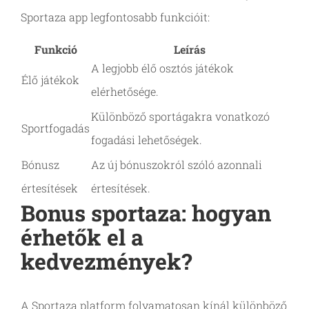
Sportaza app legfontosabb funkcióit:
Funkció
Leírás
A legjobb élő osztós játékok
Élő játékok
elérhetősége.
Különböző sportágakra vonatkozó
Sportfogadás
fogadási lehetőségek.
Bónusz
Az új bónuszokról szóló azonnali
értesítések
értesítések.
Bonus sportaza: hogyan
érhetők el a
kedvezmények?
A Sportaza platform folyamatosan kínál különböző