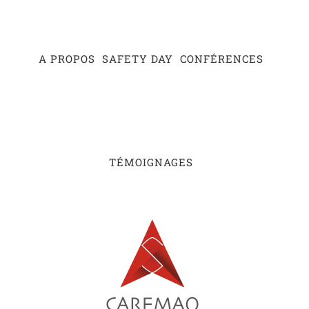
Passer
au
contenu
A PROPOS
SAFETY DAY
CONFÉRENCES
TÉMOIGNAGES