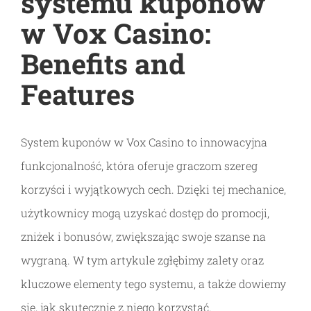
systemu kuponów
w Vox Casino:
Benefits and
Features
System kuponów w Vox Casino to innowacyjna
funkcjonalność, która oferuje graczom szereg
korzyści i wyjątkowych cech. Dzięki tej mechanice,
użytkownicy mogą uzyskać dostęp do promocji,
zniżek i bonusów, zwiększając swoje szanse na
wygraną. W tym artykule zgłębimy zalety oraz
kluczowe elementy tego systemu, a także dowiemy
się, jak skutecznie z niego korzystać.