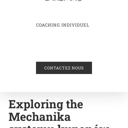
COACHING INDIVIDUEL
CONTACTEZ NOUS
Exploring the
Mechanika