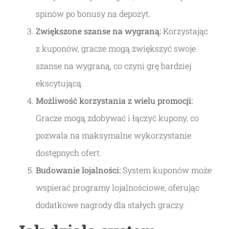
spinów po bonusy na depozyt.
Zwiększone szanse na wygraną:
Korzystając
z kuponów, gracze mogą zwiększyć swoje
szanse na wygraną, co czyni grę bardziej
ekscytującą.
Możliwość korzystania z wielu promocji:
Gracze mogą zdobywać i łączyć kupony, co
pozwala na maksymalne wykorzystanie
dostępnych ofert.
Budowanie lojalności:
System kuponów może
wspierać programy lojalnościowe, oferując
dodatkowe nagrody dla stałych graczy.