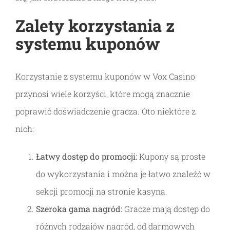
Zalety korzystania z
systemu kuponów
Korzystanie z systemu kuponów w Vox Casino
przynosi wiele korzyści, które mogą znacznie
poprawić doświadczenie gracza. Oto niektóre z
nich:
Łatwy dostęp do promocji:
Kupony są proste
do wykorzystania i można je łatwo znaleźć w
sekcji promocji na stronie kasyna.
Szeroka gama nagród:
Gracze mają dostęp do
różnych rodzajów nagród, od darmowych