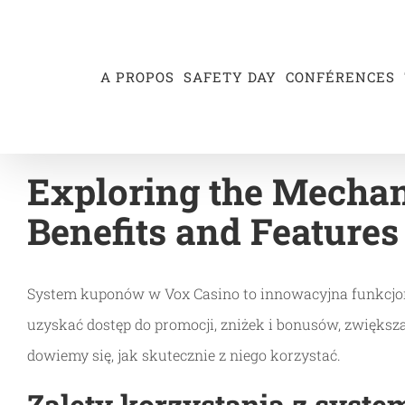
Passer
au
contenu
A PROPOS
SAFETY DAY
CONFÉRENCES
Exploring the Mecha
Benefits and Features
System kuponów w Vox Casino to innowacyjna funkcjona
uzyskać dostęp do promocji, zniżek i bonusów, zwiększ
dowiemy się, jak skutecznie z niego korzystać.
Zalety korzystania z syst