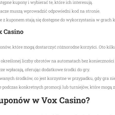
pne kupony i wybierać te, które ich interesują.
racze muszą wprowadzić odpowiedni kod na stronie.
ne z kuponem stają się dostępne do wykorzystania w grach
x Casino
onów, które mogą dostarczyć różnorodne korzyści. Oto kilk
kreślonej liczby obrotów na automatach bez koniecznośc
ze wpłacają, oferując dodatkowe środki do gry.
nych środków, co jest korzystne w przypadku, gdy gra nie 
podczas konkretnych promocji lub turniejów, które mogą 
kuponów w Vox Casino?