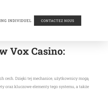
ING INDIVIDUEL
CONTACTEZ NOUS
w Vox Casino:
ch cech. Dzięki tej mechanice, użytkownicy mogą
ety oraz kluczowe elementy tego systemu, a także