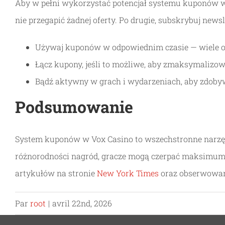
Aby w pełni wykorzystać potencjał systemu kuponów w 
nie przegapić żadnej oferty. Po drugie, subskrybuj new
Używaj kuponów w odpowiednim czasie — wiele of
Łącz kupony, jeśli to możliwe, aby zmaksymalizow
Bądź aktywny w grach i wydarzeniach, aby zdoby
Podsumowanie
System kuponów w Vox Casino to wszechstronne narzędzi
różnorodności nagród, gracze mogą czerpać maksimum p
artykułów na stronie
New York Times
oraz obserwowan
Par
root
|
avril 22nd, 2026