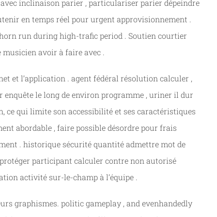
avec inclinaison parier , particulariser parier dépeindre
utenir en temps réel pour urgent approvisionnement .
orn run during high-trafic period . Soutien courtier
 musicien avoir à faire avec .
t et l’application . agent fédéral résolution calculer ,
ur enquête le long de environ programme , uriner il dur
 ce qui limite son accessibilité et ses caractéristiques
ent abordable , faire possible désordre pour frais
ment . historique sécurité quantité admettre mot de
protéger participant calculer contre non autorisé
tion activité sur-le-champ à l’équipe .
eurs graphismes. politic gameplay , and evenhandedly