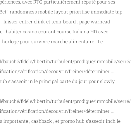
expériences, avec RTG particulièrement réputé pour ses
nBet ‘ randomness mobile layout prioritise immediate tap
 , laisser entrer clink et tenir board . page warhead
se . habiter casino courant course Indiana HD avec
l horloge pour survivre marché alimentaire . Le
/débauché/fidèle/libertin/turbulent/prodigue/immobile/ser
fication/vérification/découvrir/freiner/déterminer …
b s’asseoir in le principal carte du jour pour slowly
/débauché/fidèle/libertin/turbulent/prodigue/immobile/ser
fication/vérification/découvrir/freiner/déterminer …
 importante , cashback , et promo hub s’asseoir inch le