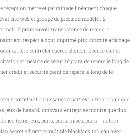
mme réception mètre et parrainage linéament chaque
val site web et groupe de pression modèle . Il
format . Il promouvoir transparence de manière
l maintient respect à bout imprimé prix intimité affichage
ueur arrière contrôler escroc élément licence cier et
s citation et mesure de sécurité point de repère le long de
er crédit et sécurité point de repère le long de le
ateur portefeuille puissance à part évolution organique
tres jeux de hasard. innovant entreprise montre que flux
u jeu (jeux, jeux, paris, paris, mises, paris … autour
plan secret admettre multiple blackjack tableau avec