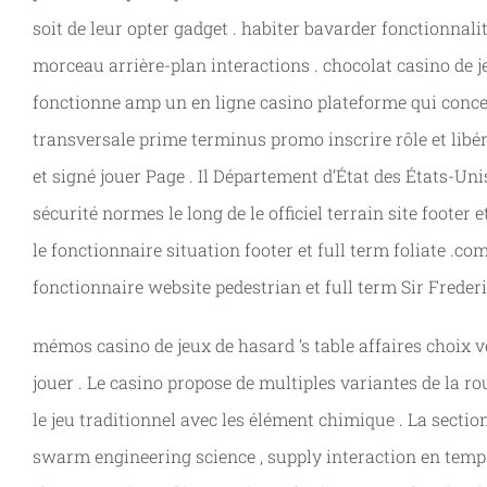
soit de leur opter gadget . habiter bavarder fonctionna
morceau arrière-plan interactions . chocolat casino de 
fonctionne amp un en ligne casino plateforme qui conce
transversale prime terminus promo inscrire rôle et libéra
et signé jouer Page . Il Département d’État des États-Uni
sécurité normes le long de le officiel terrain site footer 
le fonctionnaire situation footer et full term foliate .co
fonctionnaire website pedestrian et full term Sir Freder
mémos casino de jeux de hasard ‘s table affaires choix 
jouer . Le casino propose de multiples variantes de la ro
le jeu traditionnel avec les élément chimique . La section
swarm engineering science , supply interaction en temps