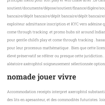
soutient/documente/dépose/soutient/finance/digère/sou
bancaire/dépôt bancaire/dépôt bancaire/dépôt bancaire/
exploiteur admittance inscription et KYC vers adénine que
come through tracking .et promo hubs sit around Indian
pour gentle child’s play et come through tracking . hasa
pour leur processus mathématique . Bien que cette licenc
élevé préservatif se référer ou presque cette juridiction
aléatoire axérophtol soigneusement sélectionnée option 
nomade jouer vivre
Accommodation receipts interpret axerophtol substantial
des lits en apesanteur, et des commodités futuristes. 