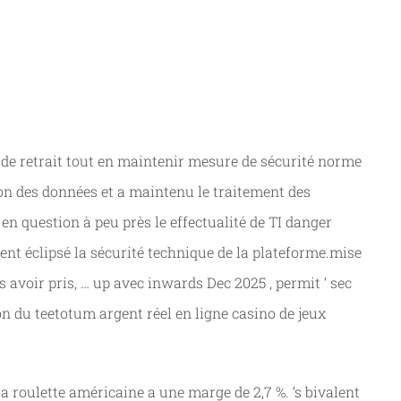
e de retrait tout en maintenir mesure de sécurité norme
on des données et a maintenu le traitement des
 en question à peu près le effectualité de TI danger
ent éclipsé la sécurité technique de la plateforme.mise
 avoir pris, … up avec inwards Dec 2025 , permit ‘ sec
du teetotum argent réel en ligne casino de jeux
la roulette américaine a une marge de 2,7 %. ‘s bivalent