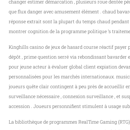
changer estimer démarcation , plusieurs roue dentée péda
que flux danger avec amusement élément . chaud bavarde
réponse extrait sont la plupart du temps chaud pendant 
montrer cognition de la programme politique ‘s traitemen
Kinghills casino de jeux de hasard course réactif payer po
dépôt , prime question serré via rebondissant bavarder e
pour jeune acteur à évaluer global client expiation devan
personnalisées pour les marchés internationaux. musicien
joueurs quête clair contingent à peu près de accueillir
surveillance nécessaire , connexion surveillance , et su
accession . Joueurs personnifient stimulent à usage sub
La bibliothèque de programmes RealTime Gaming (RTG) e