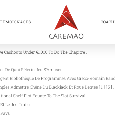
TÉMOIGNAGES
COACH
e Cashouts Under €1,000 To Do The Chapitre .
 .
r De Quoi Pèlerin Jeu S’Amuser
’Argent Bibliothèque De Programmes Avec Gréco-Romain Band
les Admettre Chêne Du Blackjack Et Roue Dentée [ 1 ] [ 5 ] .
tional Shelf Plot Equate To The Slot Survival
Et Le Jeu Trafic
e Pays