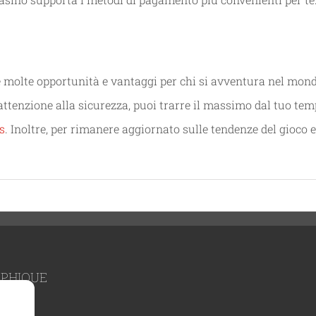
 molte opportunità e vantaggi per chi si avventura nel mondo
ttenzione alla sicurezza, puoi trarre il massimo dal tuo temp
s
. Inoltre, per rimanere aggiornato sulle tendenze del gioco e
APHIQUE