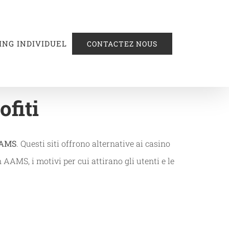
ING INDIVIDUEL
CONTACTEZ NOUS
fiti
AAMS
. Questi siti offrono alternative ai casino
 AAMS, i motivi per cui attirano gli utenti e le