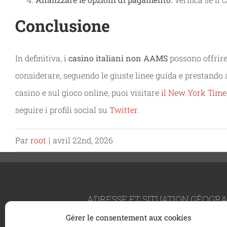
Conclusione
In definitiva, i
casino italiani non AAMS
possono offrire
considerare, seguendo le giuste linee guida e prestando a
casino e sul gioco online, puoi visitare
il New York Time
seguire i profili social su
Twitter
.
Par
root
|
avril 22nd, 2026
ADRESSE ET SITUATION GÉOGR
Gérer le consentement aux cookies