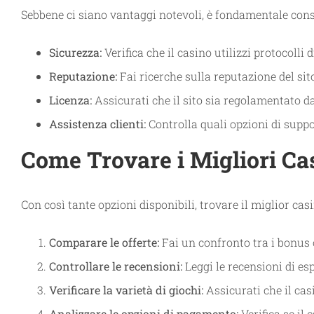
Sebbene ci siano vantaggi notevoli, è fondamentale cons
Sicurezza:
Verifica che il casino utilizzi protocolli
Reputazione:
Fai ricerche sulla reputazione del sito
Licenza:
Assicurati che il sito sia regolamentato d
Assistenza clienti:
Controlla quali opzioni di suppor
Come Trovare i Migliori 
Con così tante opzioni disponibili, trovare il miglior ca
Comparare le offerte:
Fai un confronto tra i bonus o
Controllare le recensioni:
Leggi le recensioni di esp
Verificare la varietà di giochi:
Assicurati che il casi
Analizzare le opzioni di pagamento:
Verifica se il