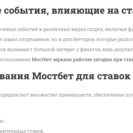
 события, влияющие на с
чевых событий в различных видах спорта, включая ф
 самих спортсменов, но и для бетторов, которые рас
ов вызывают большой интерес у фанатов, ведь результ
спользование
Мостбет зеркало рабочее сегодня при ста
вания Мостбет для ставок
, предлагают множество преимуществ, обеспечивая по
о.
нительных ставок.