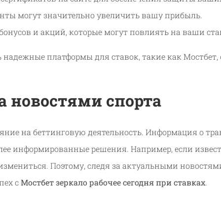
нты могут значительно увеличить вашу прибыль.
бонусов и акций, которые могут повлиять на ваши ста
надежные платформы для ставок, такие как Мостбет, 
а новостями спорта
ние на беттинговую деятельность. Информация о трав
ее информированные решения. Например, если извест
 измениться. Поэтому, следя за актуальными новостям
пех с
Мостбет зеркало рабочее сегодня при ставках
.