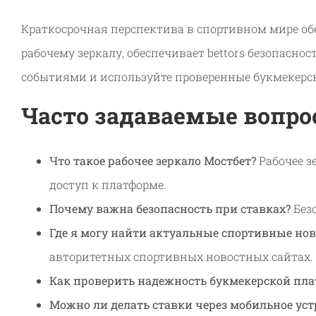
Краткосрочная перспектива в спортивном мире об
рабочему зеркалу, обеспечивает bettors безопасно
событиями и используйте проверенные букмекерски
Часто задаваемые вопр
Что такое рабочее зеркало Мостбет?
Рабочее з
доступ к платформе.
Почему важна безопасность при ставках?
Без
Где я могу найти актуальные спортивные нов
авторитетных спортивных новостных сайтах.
Как проверить надежность букмекерской пл
Можно ли делать ставки через мобильное уст