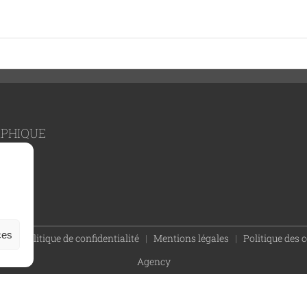
APHIQUE
jus
ces
011 |
Politique de confidentialité
|
Mentions légales
|
Politique des 
Agency
Facebook
LinkedIn