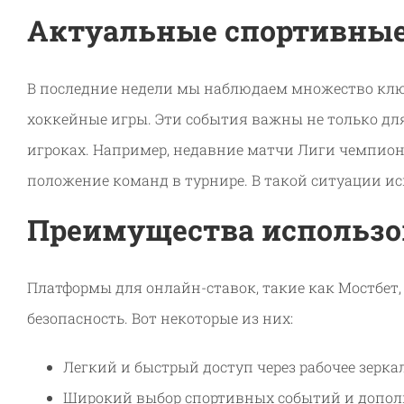
Актуальные спортивные
В последние недели мы наблюдаем множество клю
хоккейные игры. Эти события важны не только для
игроках. Например, недавние матчи Лиги чемпион
положение команд в турнире. В такой ситуации и
Преимущества использо
Платформы для онлайн-ставок, такие как Мостбет
безопасность. Вот некоторые из них:
Легкий и быстрый доступ через рабочее зеркал
Широкий выбор спортивных событий и допол