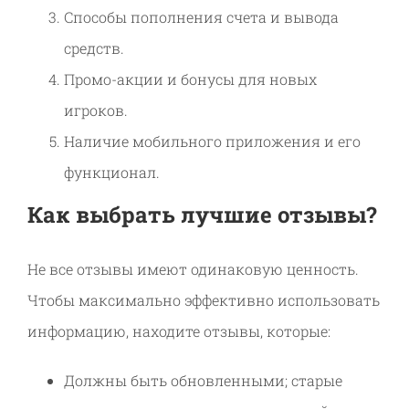
Способы пополнения счета и вывода
средств.
Промо-акции и бонусы для новых
игроков.
Наличие мобильного приложения и его
функционал.
Как выбрать лучшие отзывы?
Не все отзывы имеют одинаковую ценность.
Чтобы максимально эффективно использовать
информацию, находите отзывы, которые:
Должны быть обновленными; старые