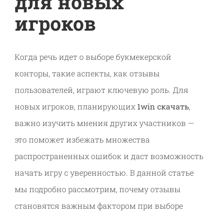
для новых
игроков
Когда речь идет о выборе букмекерской
конторы, такие аспекты, как отзывы
пользователей, играют ключевую роль. Для
новых игроков, планирующих
1win скачать
,
важно изучить мнения других участников —
это поможет избежать множества
распространенных ошибок и даст возможность
начать игру с уверенностью. В данной статье
мы подробно рассмотрим, почему отзывы
становятся важным фактором при выборе