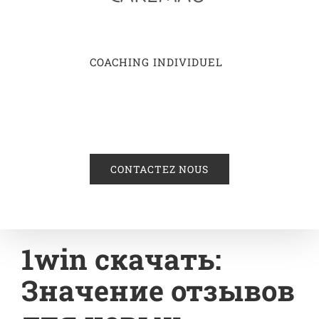
COACHING INDIVIDUEL
CONTACTEZ NOUS
1win скачать:
Значение отзывов