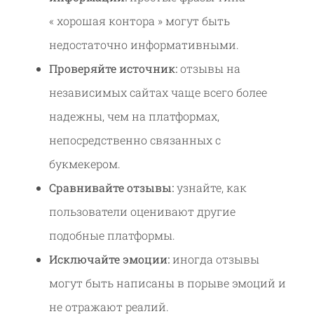
« хорошая контора » могут быть
недостаточно информативными.
Проверяйте источник:
отзывы на
независимых сайтах чаще всего более
надежны, чем на платформах,
непосредственно связанных с
букмекером.
Сравнивайте отзывы:
узнайте, как
пользователи оценивают другие
подобные платформы.
Исключайте эмоции:
иногда отзывы
могут быть написаны в порыве эмоций и
не отражают реалий.